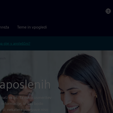
mreža
Teme in vpogledi
 glej v angleščini?
enih
aposlenih
naši ekipi. Ta nova usmeritev
 informacije, ki vas bodo
ti: nekatere povezave niso