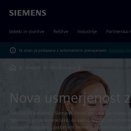
Siemens
Izdelki in storitve
Rešitve
Industrije
Partnerska 
Ta stran je prikazana z avtomatskim prevajanjem.
Namesto tega
Podjetje
Jobs & careers
Nova usmerjenost zaposl
Home
Nova usmerjenost z
Dobrodošli v podjetju Siemens. Veseli smo, da vas imamo v 
zaposlenih je zasnovana tako, da vam zagotovi vse ustrezne
pomagale seznaniti s podjetjem Siemens. Pomembno je vede