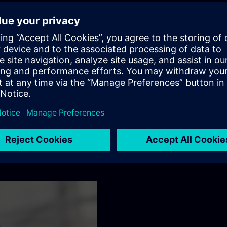
j povsod. Naučite se, kako vsaka naša ekipa po vsem svetu
ologijo.