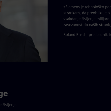
»Siemens je tehnološko pod
strankam, da preoblikujejo 
vsakdanje življenje milijard 
zavezanost do naših strank,
Roland Busch, predsednik in
ge
 življenje.