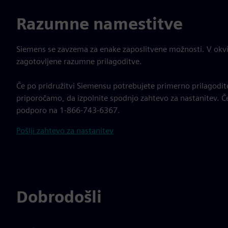
Razumne namestitve
Siemens se zavzema za enake zaposlitvene možnosti. V okvi
zagotovljene razumne prilagoditve.
Če po pridružitvi Siemensu potrebujete primerno prilagodite
priporočamo, da izpolnite spodnjo zahtevo za nastanitev. Č
podporo na 1-866-743-6367.
Pošlji zahtevo za nastanitev
Dobrodošli