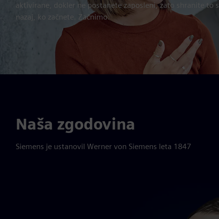
aktivirane, dokler ne postanete zaposleni, zato shranite to 
nazaj, ko začnete. Začnimo.
Naša zgodovina
Siemens je ustanovil Werner von Siemens leta 1847