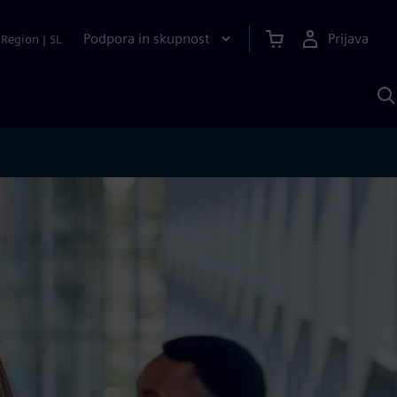
Podpora in skupnost
Prijava
Region
|
SL
I
s
S
A