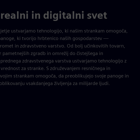
ealni in digitalni svet
jetje ustvarjamo tehnologijo, ki našim strankam omogoča,
panoge, ki tvorijo hrbtenico naših gospodarstev —
 promet in zdravstveno varstvo. Od bolj učinkovitih tovarn,
 pametnejših zgradb in omrežij do čistejšega in
prednega zdravstvenega varstva ustvarjamo tehnologijo z
rednost za stranke. S združevanjem resničnega in
svojim strankam omogoča, da preoblikujejo svoje panoge in
blikovanju vsakdanjega življenja za milijarde ljudi.