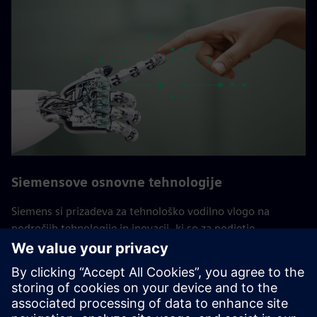
Siemensove osnovne tehnologije
Siemens si prizadeva za tehnološko vodilno vlogo na
področjih tehnologije in inovacij, ki so za podjetje
izjemnega pomena. Te osnovne tehnologije so ključnega
pomena za dolgoročni uspeh Siemensa in njegovih strank.
Strokovnjaki iz globalnega tehnološkega oddelka za
raziskave in različnih podjetij tukaj sodelujejo in utrjujejo
raziskave in razvoj podjetja.