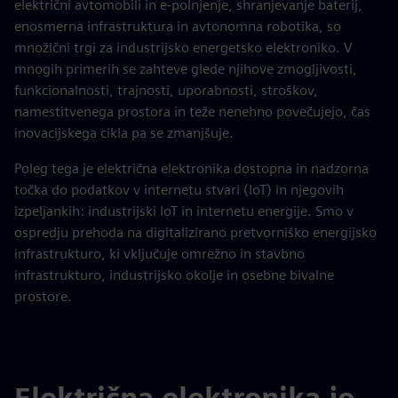
električni avtomobili in e-polnjenje, shranjevanje baterij,
enosmerna infrastruktura in avtonomna robotika, so
množični trgi za industrijsko energetsko elektroniko. V
mnogih primerih se zahteve glede njihove zmogljivosti,
funkcionalnosti, trajnosti, uporabnosti, stroškov,
namestitvenega prostora in teže nenehno povečujejo, čas
inovacijskega cikla pa se zmanjšuje.
Poleg tega je električna elektronika dostopna in nadzorna
točka do podatkov v internetu stvari (IoT) in njegovih
izpeljankih: industrijski IoT in internetu energije. Smo v
ospredju prehoda na digitalizirano pretvorniško energijsko
infrastrukturo, ki vključuje omrežno in stavbno
infrastrukturo, industrijsko okolje in osebne bivalne
prostore.
Električna elektronika je