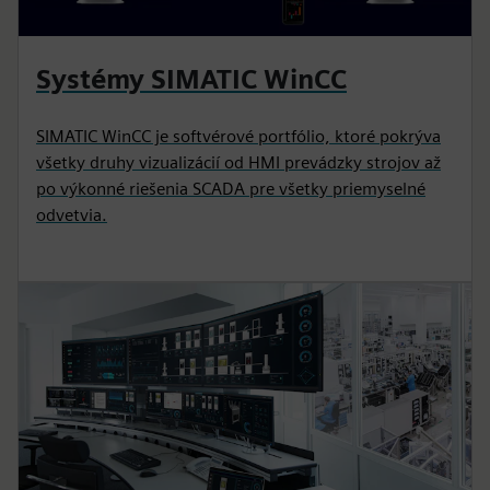
Systémy SIMATIC WinCC
SIMATIC WinCC je softvérové portfólio, ktoré pokrýva
všetky druhy vizualizácií od HMI prevádzky strojov až
po výkonné riešenia SCADA pre všetky priemyselné
odvetvia.