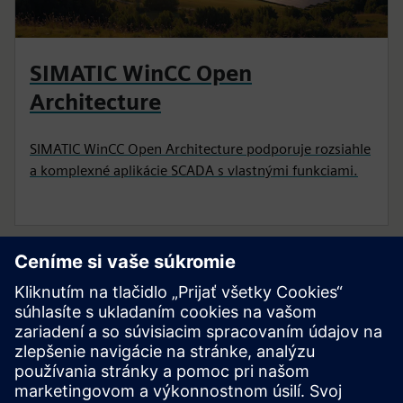
SIMATIC WinCC Open
Architecture
SIMATIC WinCC Open Architecture podporuje rozsiahle
a komplexné aplikácie SCADA s vlastnými funkciami.
PRÍPADOVÁ ŠTÚDIA