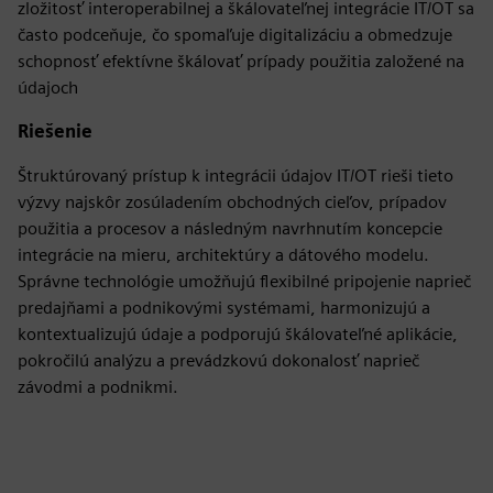
zložitosť interoperabilnej a škálovateľnej integrácie IT/OT sa
často podceňuje, čo spomaľuje digitalizáciu a obmedzuje
schopnosť efektívne škálovať prípady použitia založené na
údajoch
Riešenie
Štruktúrovaný prístup k integrácii údajov IT/OT rieši tieto
výzvy najskôr zosúladením obchodných cieľov, prípadov
použitia a procesov a následným navrhnutím koncepcie
integrácie na mieru, architektúry a dátového modelu.
Správne technológie umožňujú flexibilné pripojenie naprieč
predajňami a podnikovými systémami, harmonizujú a
kontextualizujú údaje a podporujú škálovateľné aplikácie,
pokročilú analýzu a prevádzkovú dokonalosť naprieč
závodmi a podnikmi.