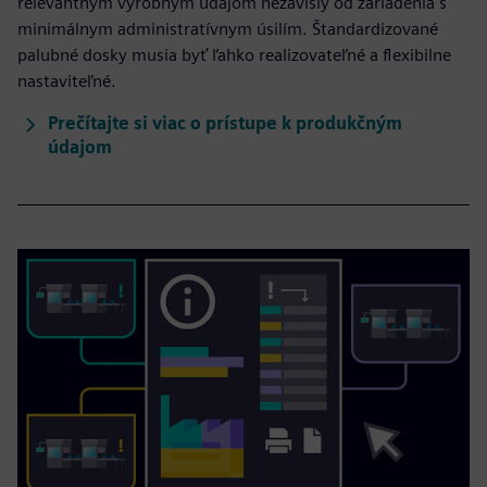
relevantným výrobným údajom nezávislý od zariadenia s
minimálnym administratívnym úsilím. Štandardizované
palubné dosky musia byť ľahko realizovateľné a flexibilne
nastaviteľné.
Prečítajte si viac o prístupe k produkčným
údajom