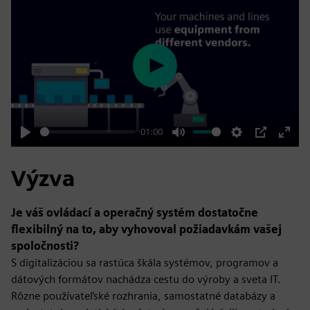
Play
01:00
Play
Mute
Settings
PIP
Enter
fulls
Výzva
Je váš ovládací a operačný systém dostatočne
flexibilný na to, aby vyhovoval požiadavkám vašej
spoločnosti?
S digitalizáciou sa rastúca škála systémov, programov a
dátových formátov nachádza cestu do výroby a sveta IT.
Rôzne používateľské rozhrania, samostatné databázy a