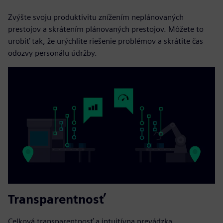
Zvýšte svoju produktivitu znížením neplánovaných
prestojov a skrátením plánovaných prestojov. Môžete to
urobiť tak, že urýchlite riešenie problémov a skrátite čas
odozvy personálu údržby.
Transparentnosť
Celková transparentnosť a intuitívna prevádzka