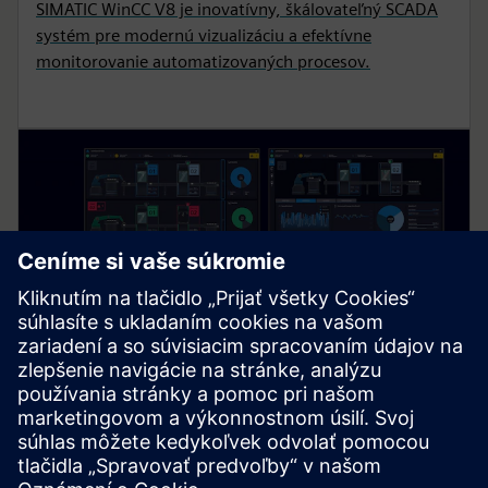
SIMATIC WinCC V8 je inovatívny, škálovateľný SCADA
systém pre modernú vizualizáciu a efektívne
monitorovanie automatizovaných procesov.
SIMATIC WinCC Unified PC
Bezproblémová integrácia IT/OT, vizualizácia v celom