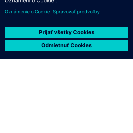
závode, spracovanie údajov a prístup k systému
pomocou škálovateľného a otvoreného softvéru
SCADA systému WinCC Unified.
PRÍPADOVÁ ŠTÚDIA
Digitálna transformácia
podniku