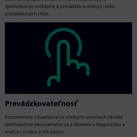
zjednodušujú ovládanie a prevádzku a znižujú riziko
prevádzkových chýb.
Prevádzkovateľnosť
Konzistentná vizualizácia na všetkých úrovniach závodu
zjednodušuje oboznámenie sa a školenie a diagnostiku a
analýzu strojov a ich údajov.