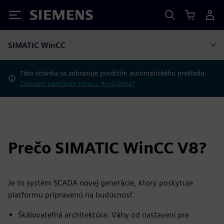
Siemens
SIMATIC WinCC
Táto stránka sa zobrazuje použitím automatického prekladu.
Zobraziť namiesto toho v Angličtine?
Prečo SIMATIC WinCC V8?
Je to systém SCADA novej generácie, ktorý poskytuje
platformu pripravenú na budúcnosť.
Škálovateľná architektúra: Váhy od nastavení pre