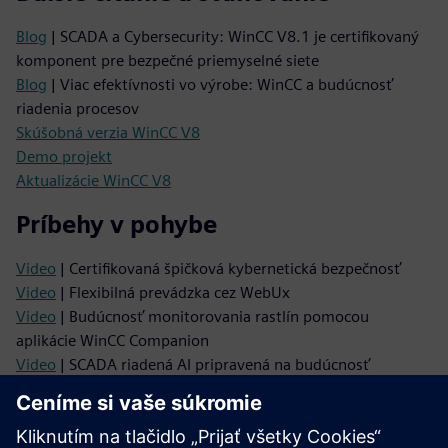
Blog
| SCADA a Cybersecurity: WinCC V8.1 je certifikovaný
komponent pre bezpečné priemyselné siete
Blog
| Viac efektívnosti vo výrobe: WinCC a budúcnosť
riadenia procesov
Skúšobná verzia WinCC V8
Demo projekt
Aktualizácie WinCC V8
Príbehy v pohybe
Video
| Certifikovaná špičková kybernetická bezpečnosť
Video
| Flexibilná prevádzka cez WebUx
Video
| Budúcnosť monitorovania rastlín pomocou
aplikácie WinCC Companion
Video
| SCADA riadená AI pripravená na budúcnosť
Video
| Prepojenie IT a sveta OT
Informácie o produkte