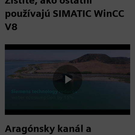
Zistite, ako ostatní
používajú SIMATIC WinCC
V8
Play
Video
Aragónsky kanál a