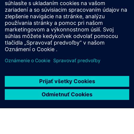
Uvoľnenie dodávky
Príručky
Priemyselné centrum
TIA Selection Tool
Novinky WinCC V8