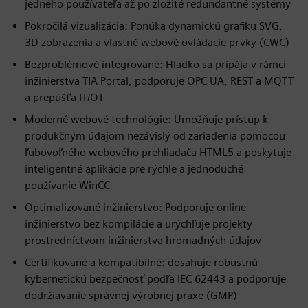
jedného používateľa až po zložité redundantné systémy
Pokročilá vizualizácia: Ponúka dynamickú grafiku SVG,
3D zobrazenia a vlastné webové ovládacie prvky (CWC)
Bezproblémové integrované: Hladko sa pripája v rámci
inžinierstva TIA Portal, podporuje OPC UA, REST a MQTT
a prepúšťa IT/OT
Moderné webové technológie: Umožňuje prístup k
produkčným údajom nezávislý od zariadenia pomocou
ľubovoľného webového prehliadača HTML5 a poskytuje
inteligentné aplikácie pre rýchle a jednoduché
používanie WinCC
Optimalizované inžinierstvo: Podporuje online
inžinierstvo bez kompilácie a urýchľuje projekty
prostredníctvom inžinierstva hromadných údajov
Certifikované a kompatibilné: dosahuje robustnú
kybernetickú bezpečnosť podľa IEC 62443 a podporuje
dodržiavanie správnej výrobnej praxe (GMP)