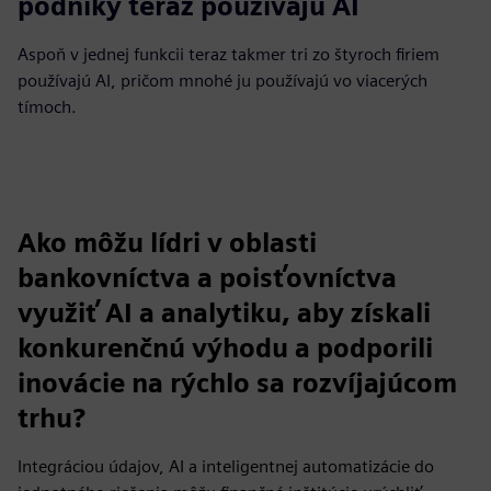
72%
podniky teraz používajú AI
Aspoň v jednej funkcii teraz takmer tri zo štyroch firiem
používajú AI, pričom mnohé ju používajú vo viacerých
tímoch.
Ako môžu lídri v oblasti
bankovníctva a poisťovníctva
využiť AI a analytiku, aby získali
konkurenčnú výhodu a podporili
inovácie na rýchlo sa rozvíjajúcom
trhu?
Integráciou údajov, AI a inteligentnej automatizácie do