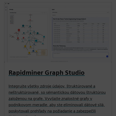
Rapidminer Graph Studio
Integrujte všetky zdroje údajov, štruktúrované a
neštruktúrované, so sémantickou dátovou štruktúrou
založenou na grafe. Vyvíjajte znalostné grafy v
podnikovom meradle, aby ste eliminovali dátové silá,
poskytovali prehľady na požiadanie a zabezpečili