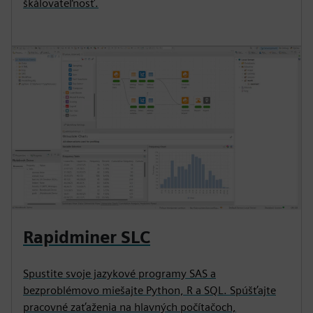
škálovateľnosť.
Rapidminer SLC
Spustite svoje jazykové programy SAS a
bezproblémovo miešajte Python, R a SQL. Spúšťajte
pracovné zaťaženia na hlavných počítačoch,