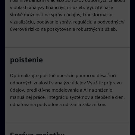
Posilnite bankám viac ako 30 rokov odborných znalostí
v oblasti analýzy finančných služieb. Využite naše
široké možnosti na správu údajov, transformáciu,
vizualizáciu, podávanie správ, reguláciu a podvodných/
úverové riziko na poskytovanie robustných služieb.
poistenie
Optimalizujte poistné operácie pomocou desaťročí
odborných znalostí v analýze údajov Využite prípravu
údajov, prediktívne modelovanie a AI na zníženie
manuálnej práce, integráciu systémov a zlepšenie cien,
odhaľovania podvodov a udržania zákazníkov.