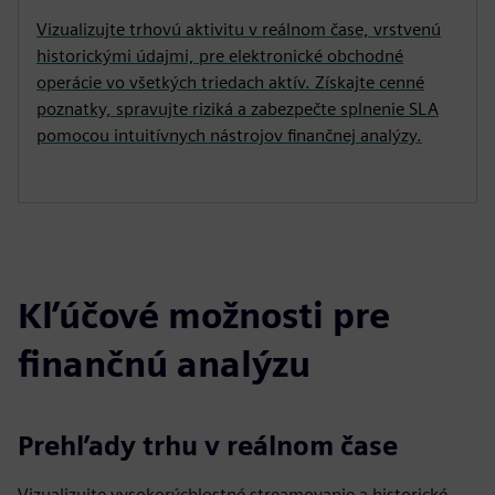
Vizualizujte trhovú aktivitu v reálnom čase, vrstvenú
historickými údajmi, pre elektronické obchodné
operácie vo všetkých triedach aktív. Získajte cenné
poznatky, spravujte riziká a zabezpečte splnenie SLA
pomocou intuitívnych nástrojov finančnej analýzy.
Kľúčové možnosti pre
finančnú analýzu
Prehľady trhu v reálnom čase
Vizualizujte vysokorýchlostné streamovanie a historické