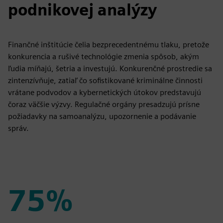
podnikovej analýzy
Finančné inštitúcie čelia bezprecedentnému tlaku, pretože
konkurencia a rušivé technológie zmenia spôsob, akým
ľudia míňajú, šetria a investujú. Konkurenčné prostredie sa
zintenzívňuje, zatiaľ čo sofistikované kriminálne činnosti
vrátane podvodov a kybernetických útokov predstavujú
čoraz väčšie výzvy. Regulačné orgány presadzujú prísne
požiadavky na samoanalýzu, upozornenie a podávanie
správ.
75%