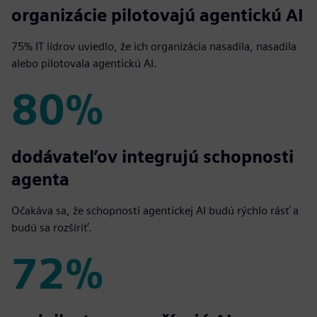
75%
organizácie pilotovajú agentickú AI
75% IT lídrov uviedlo, že ich organizácia nasadila, nasadila
alebo pilotovala agentickú AI.
80%
80%
dodávateľov integrujú schopnosti
agenta
Očakáva sa, že schopnosti agentickej AI budú rýchlo rásť a
budú sa rozšíriť.
72%