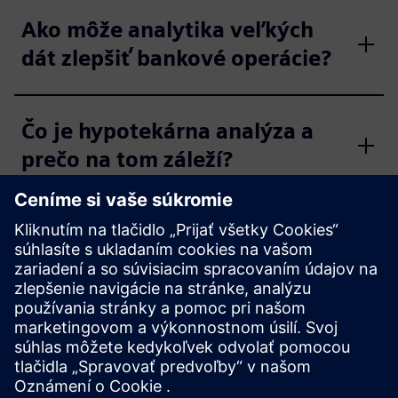
Ako môže analytika veľkých
dát zlepšiť bankové operácie?
Čo je hypotekárna analýza a
prečo na tom záleží?
Ako finančné inštitúcie
začínajú s analýzou údajov?
Prečítajte si viac