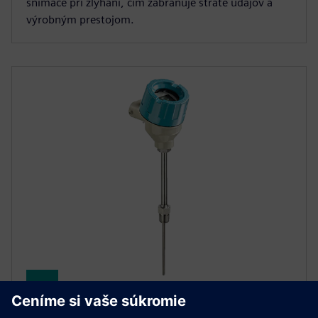
snímače pri zlyhaní, čím zabraňuje strate údajov a
výrobným prestojom.
SITRANS TS500