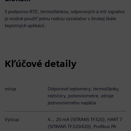
S podporou RTD, termočlánkov, odporových a mV signálov
je možné použiť jednu rodinu vysielačov v širokej škále
teplotných aplikácií.
Kľúčové detaily
vstup
Odporové teplomery, termočlánky,
rezistory, potenciometre, zdroje
jednosmerného napätia
Výstup
4... 20 mA (SITRANS TF320), HART 7
(SITRANS TF320/420), Profibus PA