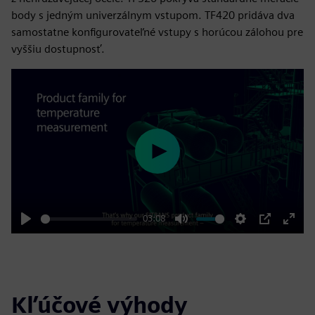
body s jedným univerzálnym vstupom. TF420 pridáva dva
samostatne konfigurovateľné vstupy s horúcou zálohou pre
vyššiu dostupnosť.
Play
03:08
Play
Mute
Settings
PIP
Enter
fulls
Kľúčové výhody