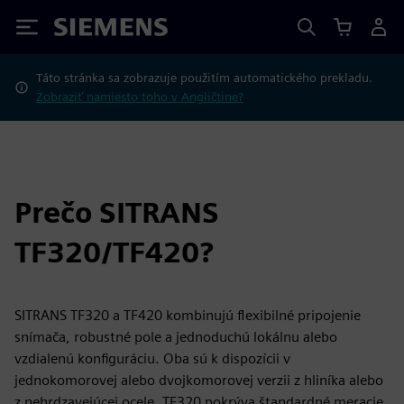
Siemens
Táto stránka sa zobrazuje použitím automatického prekladu.
Zobraziť namiesto toho v Angličtine?
Prečo SITRANS
TF320/TF420?
SITRANS TF320 a TF420 kombinujú flexibilné pripojenie
snímača, robustné pole a jednoduchú lokálnu alebo
vzdialenú konfiguráciu. Oba sú k dispozícii v
jednokomorovej alebo dvojkomorovej verzii z hliníka alebo
z nehrdzavejúcej ocele. TF320 pokrýva štandardné meracie