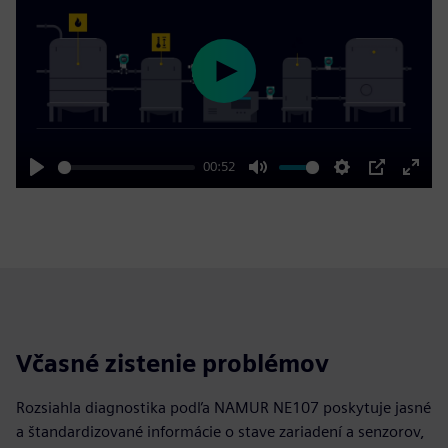
Play
00:52
Play
Mute
Settings
PIP
Enter
fulls
Včasné zistenie problémov
Rozsiahla diagnostika podľa NAMUR NE107 poskytuje jasné
a štandardizované informácie o stave zariadení a senzorov,