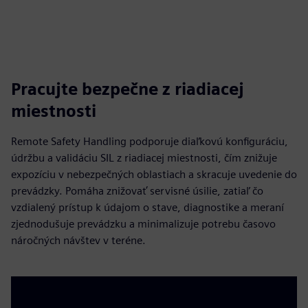
Pracujte bezpečne z riadiacej
miestnosti
Remote Safety Handling podporuje diaľkovú konfiguráciu,
údržbu a validáciu SIL z riadiacej miestnosti, čím znižuje
expozíciu v nebezpečných oblastiach a skracuje uvedenie do
prevádzky. Pomáha znižovať servisné úsilie, zatiaľ čo
vzdialený prístup k údajom o stave, diagnostike a meraní
zjednodušuje prevádzku a minimalizuje potrebu časovo
náročných návštev v teréne.