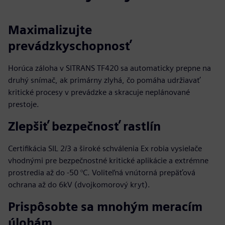
Maximalizujte
prevádzkyschopnosť
Horúca záloha v SITRANS TF420 sa automaticky prepne na
druhý snímač, ak primárny zlyhá, čo pomáha udržiavať
kritické procesy v prevádzke a skracuje neplánované
prestoje.
Zlepšiť bezpečnosť rastlín
Certifikácia SIL 2/3 a široké schválenia Ex robia vysielače
vhodnými pre bezpečnostné kritické aplikácie a extrémne
prostredia až do -50 °C. Voliteľná vnútorná prepäťová
ochrana až do 6kV (dvojkomorový kryt).
Prispôsobte sa mnohým meracím
úlohám