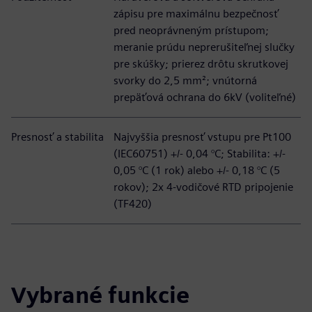
zápisu pre maximálnu bezpečnosť
pred neoprávneným prístupom;
meranie prúdu neprerušiteľnej slučky
pre skúšky; prierez drôtu skrutkovej
svorky do 2,5 mm²; vnútorná
prepäťová ochrana do 6kV (voliteľné)
Presnosť a stabilita
Najvyššia presnosť vstupu pre Pt100
(IEC60751) +/- 0,04 °C; Stabilita: +/-
0,05 °C (1 rok) alebo +/- 0,18 °C (5
rokov); 2x 4-vodičové RTD pripojenie
(TF420)
Vybrané funkcie