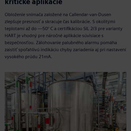
kritické aplikácie
Obloženie snímača založené na Callendar-van-Dusen
zlepšuje presnosť a skracuje čas kalibrácie. S okolitými
teplotami až do —50° C a certifikáciou SIL 2/3 pre varianty
HART je vhodný pre náročné aplikácie súvisiace s
bezpečnosťou. Zálohovanie palubného alarmu pomáha
zaistiť spoľahlivú indikáciu chyby zariadenia aj pri nastavení
vysokého prúdu 21mA.