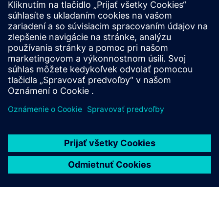
Teplotný snímač SITRANS TS500 ponúka všestranné
meranie pre náročné priemyselné prostredia a
disponuje modulárnym dizajnom a certifikovanou
ochranou proti výbuchu.