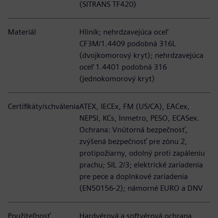
(SITRANS TF420)
Materiál
Hliník; nehrdzavejúca oceľ
CF3M/1.4409 podobná 316L
(dvojkomorový kryt); nehrdzavejúca
oceľ 1.4401 podobná 316
(jednokomorový kryt)
Certifikáty/schválenia
ATEX, IECEx, FM (US/CA), EACex,
NEPSI, KCs, Inmetro, PESO, ECASex.
Ochrana: Vnútorná bezpečnosť,
zvýšená bezpečnosť pre zónu 2,
protipožiarny, odolný proti zapáleniu
prachu; SIL 2/3; elektrické zariadenia
pre pece a doplnkové zariadenia
(EN50156-2); námorné EURO a DNV
Použiteľnosť
Hardvérová a softvérová ochrana