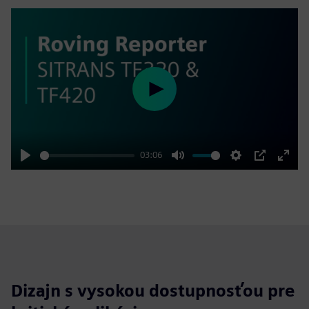
Play
03:06
Play
Mute
Settings
PIP
Enter
fulls
Dizajn s vysokou dostupnosťou pre