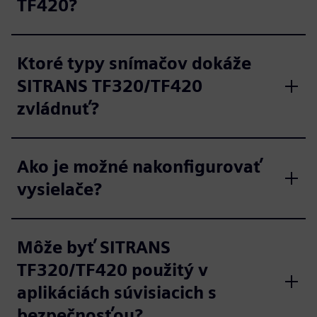
TF420?
Ktoré typy snímačov dokáže
SITRANS TF320/TF420
zvládnuť?
Ako je možné nakonfigurovať
vysielače?
Môže byť SITRANS
TF320/TF420 použitý v
aplikáciách súvisiacich s
bezpečnosťou?