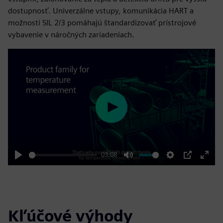
dostupnosť. Univerzálne vstupy, komunikácia HART a
možnosti SIL 2/3 pomáhajú štandardizovať prístrojové
vybavenie v náročných zariadeniach.
Play
03:08
Play
Mute
Settings
PIP
Enter
fulls
Kľúčové výhody