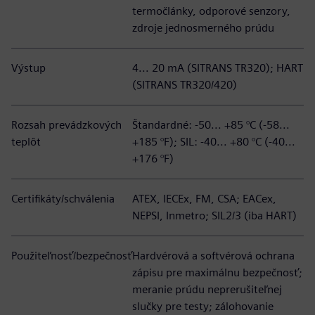
termočlánky, odporové senzory,
zdroje jednosmerného prúdu
Výstup
4... 20 mA (SITRANS TR320); HART
(SITRANS TR320/420)
Rozsah prevádzkových
Štandardné: -50... +85 °C (-58...
teplôt
+185 °F); SIL: -40... +80 °C (-40...
+176 °F)
Certifikáty/schválenia
ATEX, IECEx, FM, CSA; EACex,
NEPSI, Inmetro; SIL2/3 (iba HART)
Použiteľnosť/bezpečnosť
Hardvérová a softvérová ochrana
zápisu pre maximálnu bezpečnosť;
meranie prúdu neprerušiteľnej
slučky pre testy; zálohovanie