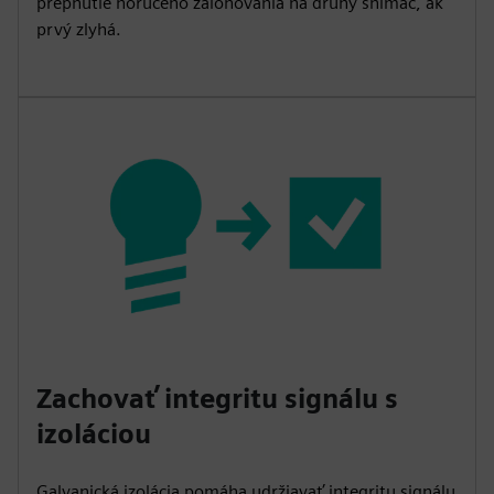
prepnutie horúceho zálohovania na druhý snímač, ak
prvý zlyhá.
Zachovať integritu signálu s
izoláciou
Galvanická izolácia pomáha udržiavať integritu signálu