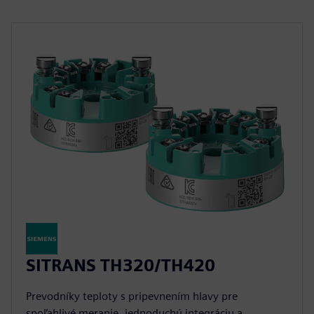
SITRANS TH320/TH420
Prevodníky teploty s pripevnením hlavy pre
spoľahlivé meranie, jednoduchú integráciu a