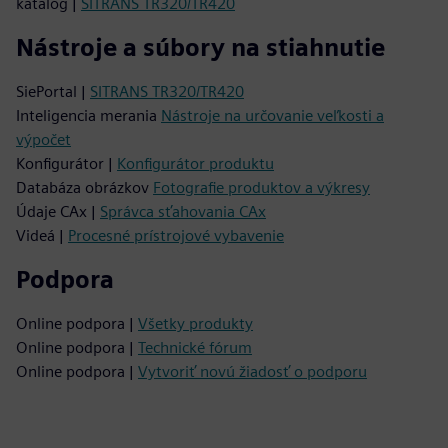
katalóg |
SITRANS TR320/TR420
Nástroje a súbory na stiahnutie
SiePortal |
SITRANS TR320/TR420
Inteligencia merania
Nástroje na určovanie veľkosti a
výpočet
Konfigurátor |
Konfigurátor produktu
Databáza obrázkov
Fotografie produktov a výkresy
Údaje CAx |
Správca sťahovania CAx
Videá |
Procesné prístrojové vybavenie
Podpora
Online podpora |
Všetky produkty
Online podpora |
Technické fórum
Online podpora |
Vytvoriť novú žiadosť o podporu