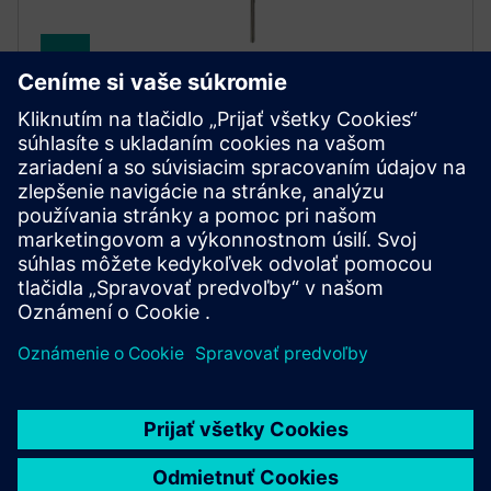
SITRANS TS500
Teplotný snímač SITRANS TS500 ponúka všestranné
meranie pre náročné priemyselné prostredia a
disponuje modulárnym dizajnom a certifikovanou
ochranou proti výbuchu.