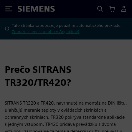
Siemens
Táto stránka sa zobrazuje použitím automatického prekladu.
Zobraziť namiesto toho v Angličtine?
Prečo SITRANS
TR320/TR420?
SITRANS TR320 a TR420, navrhnuté na montáž na DIN lištu,
uľahčujú meranie teploty v ovládacích skrinkách a
ochranných skriniach. TR320 pokrýva štandardné aplikácie
s jedným vstupom. TR420 pridáva prevádzku s dvoma
vstupmi, zálohovanie za tepla a detekciu driftu pre vyššiu