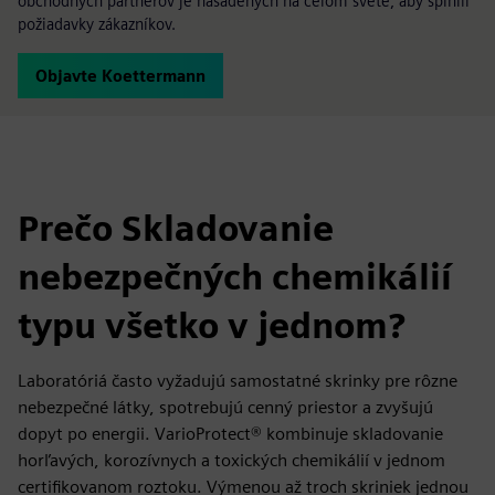
obchodných partnerov je nasadených na celom svete, aby splnili
požiadavky zákazníkov.
Objavte Koettermann
Prečo Skladovanie
nebezpečných chemikálií
typu všetko v jednom?
Laboratóriá často vyžadujú samostatné skrinky pre rôzne
nebezpečné látky, spotrebujú cenný priestor a zvyšujú
dopyt po energii. VarioProtect® kombinuje skladovanie
horľavých, korozívnych a toxických chemikálií v jednom
certifikovanom roztoku. Výmenou až troch skriniek jednou