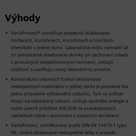
Výhody
VarioProtect® umožňuje bezpečné skladovanie
horľavých, korozívnych, korozívnych a toxických
chemikálií v jednej skrini. Laboratóriá môžu nahradiť až
tri samostatné skladovacie skrinky pri zachovaní súladu
s príslušnými bezpečnostnými normami, znižujú
zložitosť a uvoľňujú cenný laboratórny priestor.
Kombináciou viacerých funkcií skladovania
nebezpečných materiálov v jednej skrini je potrebné iba
jedno pripojenie výfukového vzduchu. Tým sa znižuje
dopyt na odvádzaný vzduch, znižuje spotrebu energie a
môže ušetriť približne 400 EUR na prevádzkových
nákladoch ročne v porovnaní s viacerými skrinkami.
VarioProtect, certifikovaný podľa DIN EN 14470-1 typu
90, chráni skladované nebezpečné látky v prípade