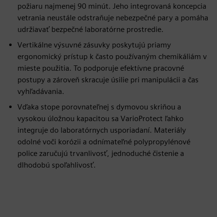
požiaru najmenej 90 minút. Jeho integrovaná koncepcia
vetrania neustále odstraňuje nebezpečné pary a pomáha
udržiavať bezpečné laboratórne prostredie.
Vertikálne výsuvné zásuvky poskytujú priamy
ergonomický prístup k často používaným chemikáliám v
mieste použitia. To podporuje efektívne pracovné
postupy a zároveň skracuje úsilie pri manipulácii a čas
vyhľadávania.
Vďaka stope porovnateľnej s dymovou skriňou a
vysokou úložnou kapacitou sa VarioProtect ľahko
integruje do laboratórnych usporiadaní. Materiály
odolné voči korózii a odnímateľné polypropylénové
police zaručujú trvanlivosť, jednoduché čistenie a
dlhodobú spoľahlivosť.