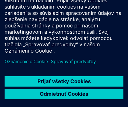
Laboratóriá biologických vied a farmaceutické laboratóriá
manipulujú s horľavými, korozívnymi a toxickými
chemikáliami v obmedzených VarioProtect umožňuje
kompatibilné skladovanie viacerých tried nebezpečných
látok v jednej skrini, čím znižuje požiadavky na priestor a
zároveň poskytuje bezpečný a ergonomický prístup blízko
pracoviska.