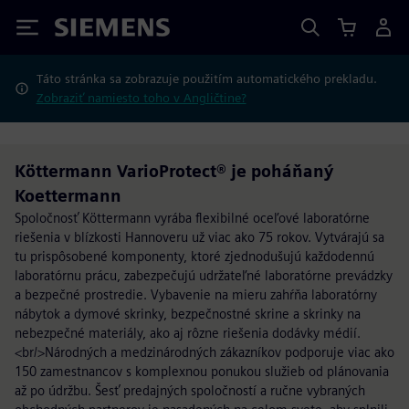
Siemens
Táto stránka sa zobrazuje použitím automatického prekladu.
Zobraziť namiesto toho v Angličtine?
Köttermann VarioProtect® je poháňaný
Koettermann
Spoločnosť Köttermann vyrába flexibilné oceľové laboratórne
riešenia v blízkosti Hannoveru už viac ako 75 rokov. Vytvárajú sa
tu prispôsobené komponenty, ktoré zjednodušujú každodennú
laboratórnu prácu, zabezpečujú udržateľné laboratórne prevádzky
a bezpečné prostredie. Vybavenie na mieru zahŕňa laboratórny
nábytok a dymové skrinky, bezpečnostné skrine a skrinky na
nebezpečné materiály, ako aj rôzne riešenia dodávky médií.
<br/>Národných a medzinárodných zákazníkov podporuje viac ako
150 zamestnancov s komplexnou ponukou služieb od plánovania
až po údržbu. Šesť predajných spoločností a ručne vybraných