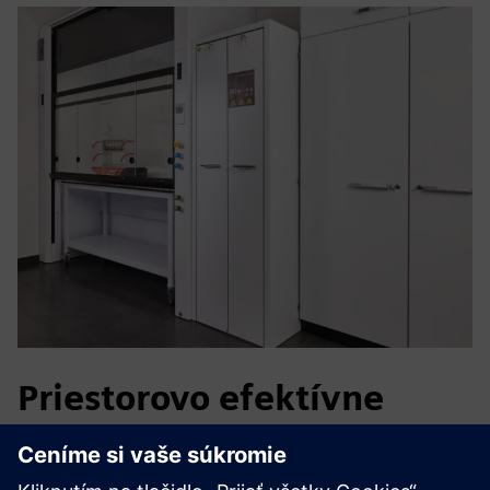
Priestorovo efektívne
skladovanie chemikálií