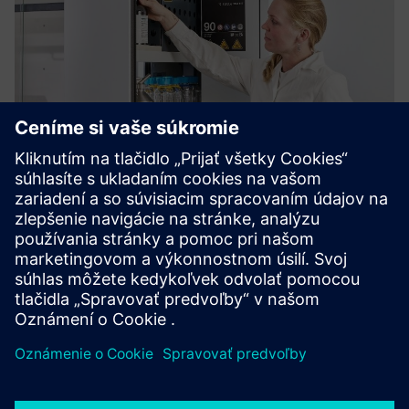
Köttermann VarioProtect®
All-in-One Storage for Hazardous Chemicals
Prečítajte si viac