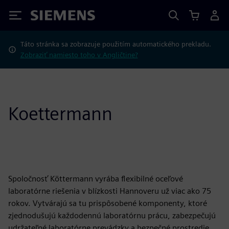
Siemens
Táto stránka sa zobrazuje použitím automatického prekladu.
Zobraziť namiesto toho v Angličtine?
Koettermann
Spoločnosť Köttermann vyrába flexibilné oceľové
laboratórne riešenia v blízkosti Hannoveru už viac ako 75
rokov. Vytvárajú sa tu prispôsobené komponenty, ktoré
zjednodušujú každodennú laboratórnu prácu, zabezpečujú
udržateľné laboratórne prevádzky a bezpečné prostredie.