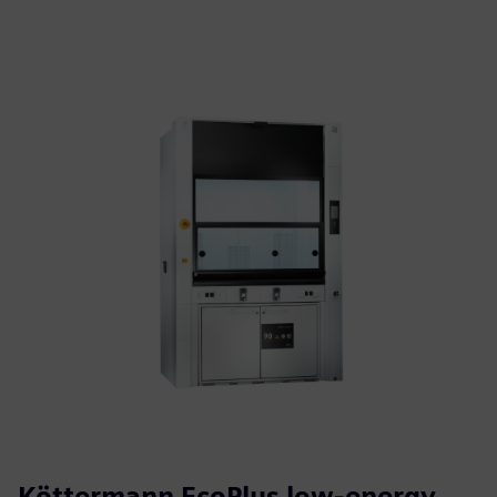
Köttermann EcoPlus low-energy