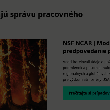
vajú správu pracovného
NSF NCAR | Mode
predpovedanie 
Vedci korelovali údaje o p
podmienok a potom simulov
regionálnych a globálnych 
pre výskum atmosféry USA
Prečítajte si prípadov