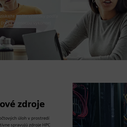
ískajte lepšie výsledky
podľa
v (HPC) pomocou výkonnej
ové zdroje
očtových úloh v prostredí
tívne spravujú zdroje HPC