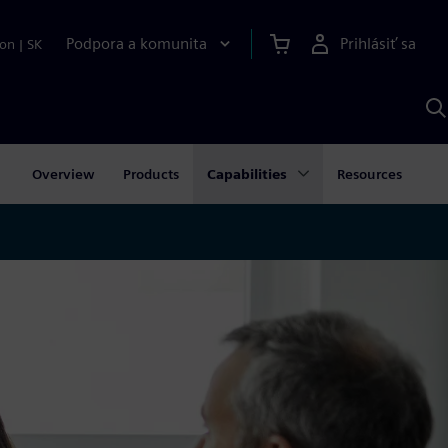
Podpora a komunita
Prihlásiť sa
ion
|
SK
V
p
S
Overview
Products
Capabilities
Resources