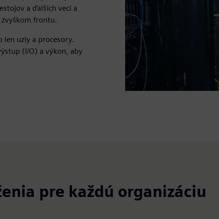
stojov a ďalších vecí a
d zvyškom frontu.
o len uzly a procesory.
výstup (I/O) a výkon, aby
enia pre každú organizáciu