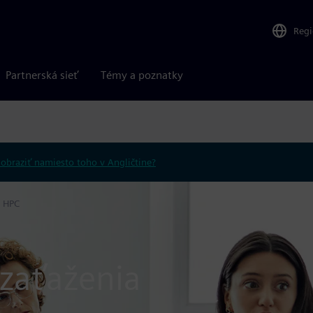
Reg
Partnerská sieť
Témy a poznatky
obraziť namiesto toho v Angličtine?
a HPC
zaťaženia