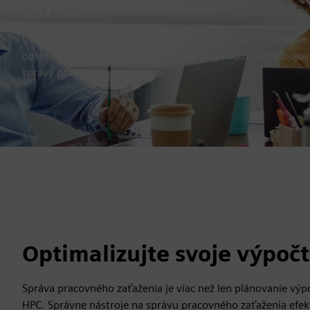
HPC
Umožnite plánovanie úloh založené na hodnote a rýchlejšie z
optimalizácia vašich vysokovýkonných výpočtových zdrojo
správy pracovného zaťaženia.
Optimalizujte svoje výpočt
Správa pracovného zaťaženia je viac než len plánovanie výp
HPC. Správne nástroje na správu pracovného zaťaženia efek