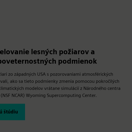
lovanie lesných požiarov a
poveternostných podmienok
ožiari zo západných USA s pozorovaniami atmosférických
ali, ako sa tieto podmienky zmenia pomocou pokročilých
klimatických modelov vrátane simulácií z Národného centra
 (NSF NCAR) Wyoming Supercomputing Center.
ú štúdiu