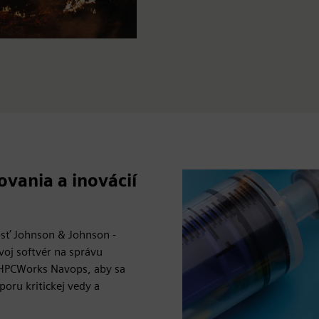
vania a inovácií
osť Johnson & Johnson -
voj softvér na správu
 HPCWorks Navops, aby sa
poru kritickej vedy a