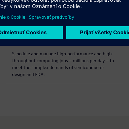
HPCWorks Velocity
Schedule and manage high-performance and high-
throughput computing jobs – millions per day – to
meet the complex demands of semiconductor
design and EDA.