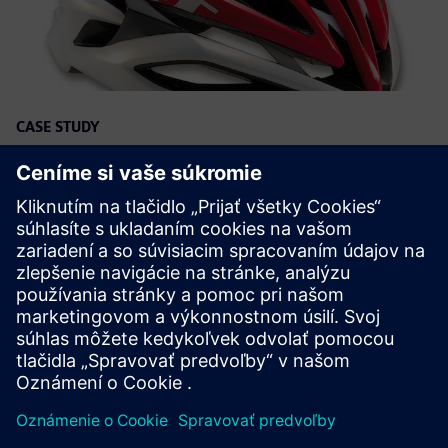
CASE STUDY
Bicycle helmet innovator reduces
product development cycle by six
months with NX
Spoločnosť:
MET
Priemysel:
Consumer products & retail
Poloha:
Talamona, Sondrio, Italy
Softvér Siemens:
NX