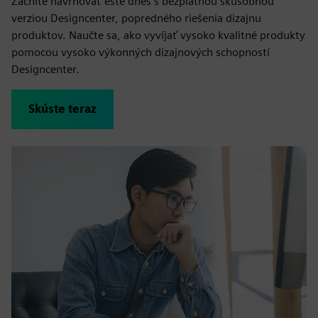
Začnite navrhovať ešte dnes s bezplatnou skúšobnou
verziou Designcenter, popredného riešenia dizajnu
produktov. Naučte sa, ako vyvíjať vysoko kvalitné produkty
pomocou vysoko výkonných dizajnových schopností
Designcenter.
Skúste teraz