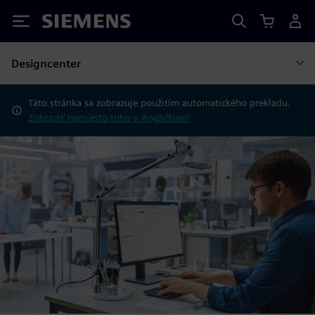
Siemens
Designcenter
Táto stránka sa zobrazuje použitím automatického prekladu.
Zobraziť namiesto toho v Angličtine?