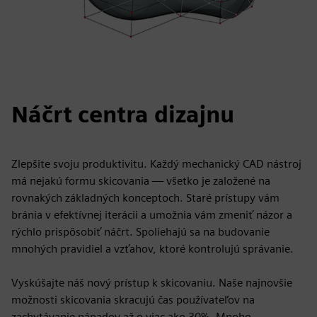
Náčrt centra dizajnu
Zlepšite svoju produktivitu. Každý mechanický CAD nástroj
má nejakú formu skicovania — všetko je založené na
rovnakých základných konceptoch. Staré prístupy vám
bránia v efektívnej iterácii a umožnia vám zmeniť názor a
rýchlo prispôsobiť náčrt. Spoliehajú sa na budovanie
mnohých pravidiel a vzťahov, ktoré kontrolujú správanie.
Vyskúšajte náš nový prístup k skicovaniu. Naše najnovšie
možnosti skicovania skracujú čas používateľov na
zachytávanie nápadov až o viac ako 30%. Mnoho