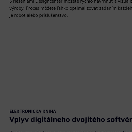
S riešeniami Designcenter môžete rýchlo navrhnúť a vizualiz
výroby. Proces môžete ľahko optimalizovať zadaním každéh
je robot alebo príslušenstvo.
ELEKTRONICKÁ KNIHA
Vplyv digitálneho dvojitého softvé