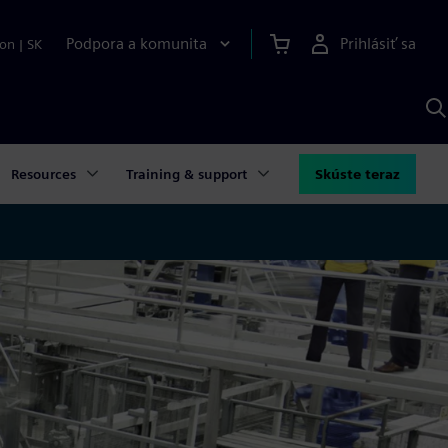
Podpora a komunita
Prihlásiť sa
ion
|
SK
V
p
S
Resources
Training & support
Skúste teraz