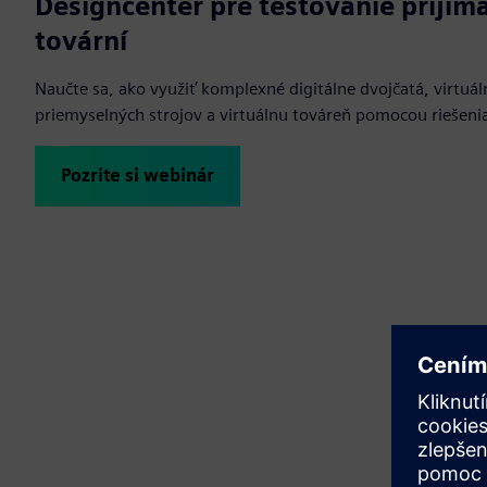
Designcenter pre testovanie prijím
tovární
Naučte sa, ako využiť komplexné digitálne dvojčatá, virtuá
priemyselných strojov a virtuálnu továreň pomocou riešen
Pozrite si webinár