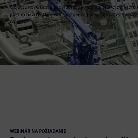
Objavte novú úroveň spolupráce so sadou nástrojov, ktor
postup návrhu strojov a zariadení a poskytuje najvyššiu kva
čase.
WEBINÁR NA POŽIADANIE