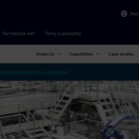
Reg
Partnerská sieť
Témy a poznatky
Products
Capabilities
Case studies
obraziť namiesto toho v Angličtine?
ke centrum
Návrh automatizácie
Továrenský automat