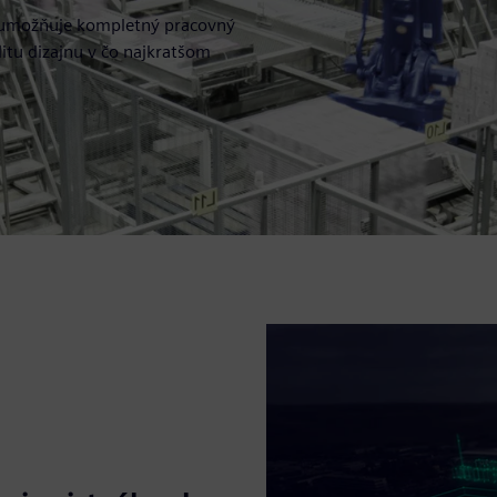
á umožňuje kompletný pracovný
litu dizajnu v čo najkratšom