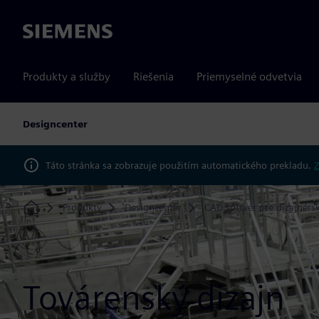
Siemens
Produkty a služby
Riešenia
Priemyselné odvetvia
Designcenter
Táto stránka sa zobrazuje použitím automatického prekladu.
Z
Produkty
Designcenter
CAD softvér pre dizajnérs
Home
Továrenský dizajn