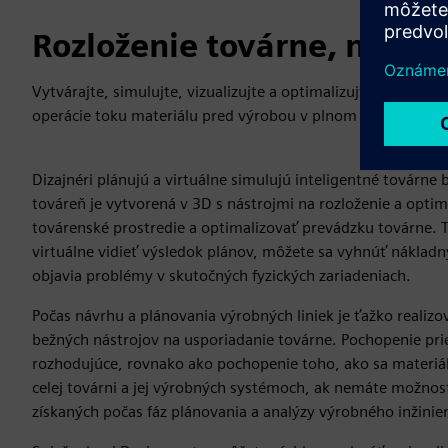
Rozloženie továrne, návrh 
Vytvárajte, simulujte, vizualizujte a optimalizujte 3D návrhy
operácie toku materiálu pred výrobou v plnom objeme.
Dizajnéri plánujú a virtuálne simulujú inteligentné továrne
továreň je vytvorená v 3D s nástrojmi na rozloženie a opti
továrenské prostredie a optimalizovať prevádzku továrne. 
virtuálne vidieť výsledok plánov, môžete sa vyhnúť nákla
objavia problémy v skutočných fyzických zariadeniach.
Počas návrhu a plánovania výrobných liniek je ťažko realiz
bežných nástrojov na usporiadanie továrne. Pochopenie prie
rozhodujúce, rovnako ako pochopenie toho, ako sa materiál
celej továrni a jej výrobných systémoch, ak nemáte možnos
získaných počas fáz plánovania a analýzy výrobného inžinier