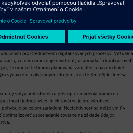
linky a optimalizácia
 tovární rýchlejšie s cieľom zlepšiť logistiku továrne a
 budúcnosti prostredníctvom digitalizovaných procesov. Virtuálna
malizáciu, čo nám umožňuje navrhnúť, usporiadať a konfigurovať
Tým, že umožníte tímom plánovania zariadení a návrhu liniek
dným výdavkom a plytvaným zdrojom, ku ktorým dôjde, keď sa
ovateľný vplyv umiestnenia a prístupu zariadenia pomocou
pustnosti jednotlivých liniek továrne je pre výrobcov
 pohybuje po celom zariadení. Neefektívnosť sa môže vlniť v
ť optimalizovať usporiadanie továrne na základe údajov
stva.