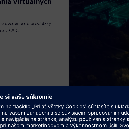
ania virtuálnych
lne uvedenie do prevádzky
ia 3D CAD.