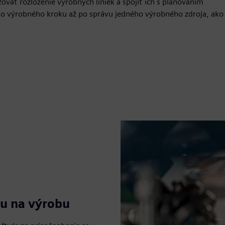
ovať rozloženie výrobných liniek a spojiť ich s plánovaním
o výrobného kroku až po správu jedného výrobného zdroja, ako
ru na výrobu