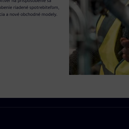
softvér na prispôsobenie sa
benie riadené spotrebiteľom,
ncia a nové obchodné modely.