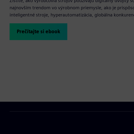
Zistite, ako výrobcovia strojov používajú digitálny dvojitý 
najnovším trendom vo výrobnom priemysle, ako je prispôso
inteligentné stroje, hyperautomatizácia, globálna konkure
Prečítajte si ebook