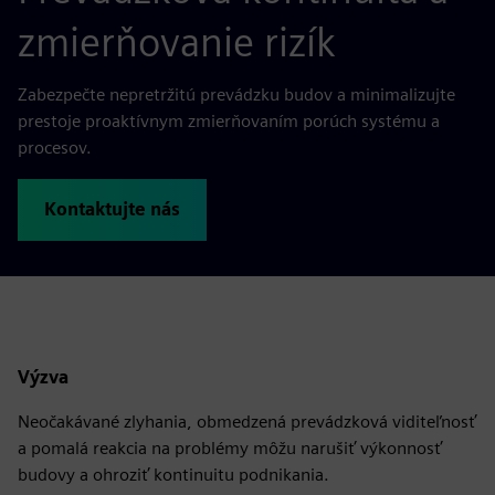
zmierňovanie rizík
Zabezpečte nepretržitú prevádzku budov a minimalizujte
prestoje proaktívnym zmierňovaním porúch systému a
procesov.
Kontaktujte nás
Výzva
Neočakávané zlyhania, obmedzená prevádzková viditeľnosť
a pomalá reakcia na problémy môžu narušiť výkonnosť
budovy a ohroziť kontinuitu podnikania.