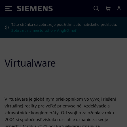
Siemens
Táto stránka sa zobrazuje použitím automatického prekladu.
Zobraziť namiesto toho v Angličtine?
Virtualware
Virtualware je globálnym priekopníkom vo vývoji riešení
virtuálnej reality pre veľké priemyselné, vzdelávacie a
zdravotnícke konglomeráty. Od svojho založenia v roku
2004 si spoločnosť získala rozsiahle uznanie za svoje
úspechy. V roku 2021 bol Virtualware uznaný za