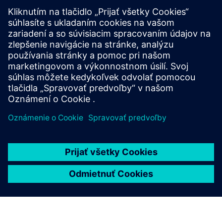
S platformou VIROO® all-in-one VR pre priemyselné
korporácie môžete urýchliť PLM objasnením zložitých
údajov a nápadov a optimalizáciou návrhových,
inžinierskych a simulačných procesov pomocou virtuálnych
replik v plnom rozsahu. V...
Prečítajte si viac