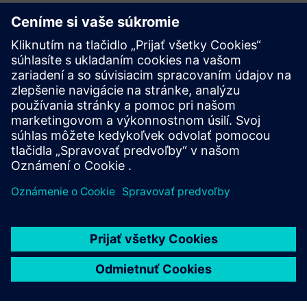
End-to-End Energy Management
System (EMS)
Komplexné energetické riešenie, ktoré vám umožňuje
merať, monitorovať a spravovať všetky formy spotreby:
elektrinu, vodu, palivo, naftu a ďalšie, spojené so
skutočnou výrobnou produkciou.
Prečítajte si viac