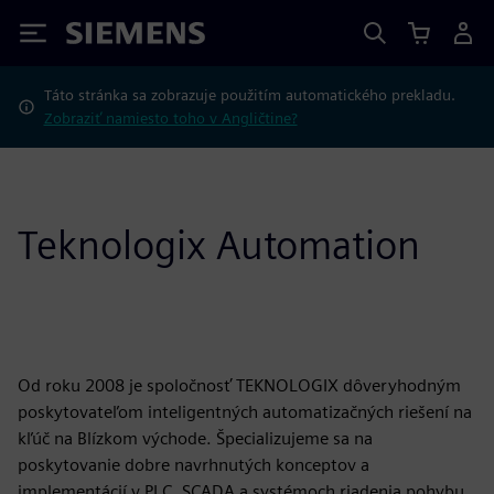
Siemens
Táto stránka sa zobrazuje použitím automatického prekladu.
Zobraziť namiesto toho v Angličtine?
Teknologix Automation
Od roku 2008 je spoločnosť TEKNOLOGIX dôveryhodným
poskytovateľom inteligentných automatizačných riešení na
kľúč na Blízkom východe. Špecializujeme sa na
poskytovanie dobre navrhnutých konceptov a
implementácií v PLC, SCADA a systémoch riadenia pohybu.