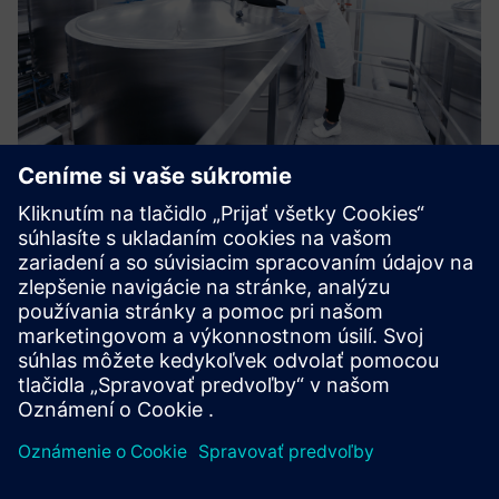
Process control and batch
Podporujeme našich zákazníkov pri plánovaní, inžinierstve,
uvedení do prevádzky, kvalifikácii a údržbe systémov
riadenia procesov SIEMENS a tiež implementujeme systémy
založené na receptoch podľa normy ISA S-88 (IEC 61512).
Naším ...
Prečítajte si viac