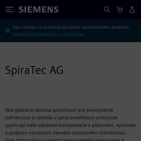
Siemens
Táto stránka sa zobrazuje použitím automatického prekladu.
Zobraziť namiesto toho v Angličtine?
SpiraTec AG
Ako globálne aktívna spoločnosť pre priemyselné
inžinierstvo a riešenia v spracovateľskom priemysle
spočívajú naše základné kompetencie v plánovaní, výstavbe
a podpore výrobných závodov procesného inžinierstva.
Sme odborníkmi v oblasti priemyselného plánovania a