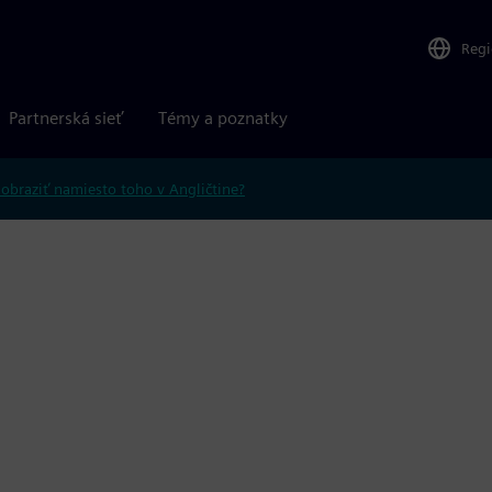
Reg
Partnerská sieť
Témy a poznatky
obraziť namiesto toho v Angličtine?