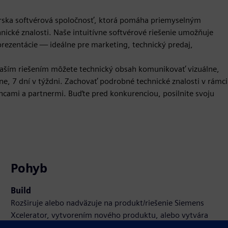
čiarska softvérová spoločnosť, ktorá pomáha priemyselným
ické znalosti. Naše intuitívne softvérové riešenie umožňuje
prezentácie — ideálne pre marketing, technický predaj,
 naším riešením môžete technický obsah komunikovať vizuálne,
e, 7 dní v týždni. Zachovať podrobné technické znalosti v rámci
ancami a partnermi. Buďte pred konkurenciou, posilnite svoju
Pohyb
Build
Rozširuje alebo nadväzuje na produkt/riešenie Siemens
Xcelerator, vytvorením nového produktu, alebo vytvára
nové zákaznícke riešenie integráciou produktu Siemens