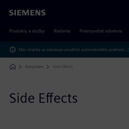
Siemens
Produkty a služby
Riešenia
Priemyselné odvetvia
Táto stránka sa zobrazuje použitím automatického prekladu.
Z
Ecosystem
Side Effects
Home
Side Effects