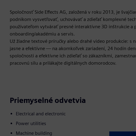
Spoločnosť Side Effects AG, založená v roku 2013, je švaj
podnikom vysvetľovať, uchovávať a zdieľať komplexné techn
používateľom vytvárať presné interaktívne 3D inštrukcie a 
onboarding/akadémiu a servis.
Už žiadne textové príručky alebo drahé video produkcie: s
jasne a efektívne — na akomkoľvek zariadení, 24 hodín denn
spoločnosti a efektívne ich zdieľať so zákazníkmi, zamestn
pracovnú silu a prilákajte digitálnych domorodcov.
Priemyselné odvetvia
Electrical and electronic
Power utilities
Machine building