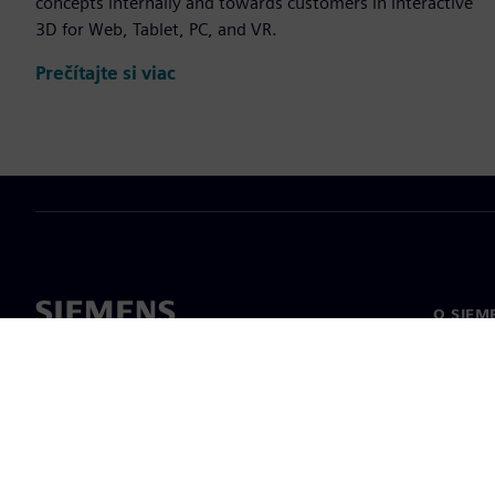
concepts internally and towards customers in interactive
3D for Web, Tablet, PC, and VR.
Prečítajte si viac
O SIEM
O nás
Vedenie
Novinky 