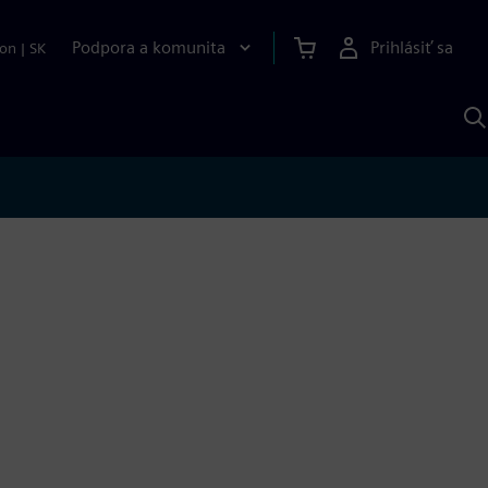
Podpora a komunita
Prihlásiť sa
ion
|
SK
V
p
S