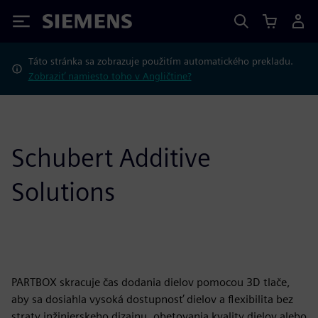
Siemens
Táto stránka sa zobrazuje použitím automatického prekladu.
Zobraziť namiesto toho v Angličtine?
Schubert Additive
Solutions
PARTBOX skracuje čas dodania dielov pomocou 3D tlače,
aby sa dosiahla vysoká dostupnosť dielov a flexibilita bez
straty inžinierskeho dizajnu, obetovania kvality dielov alebo