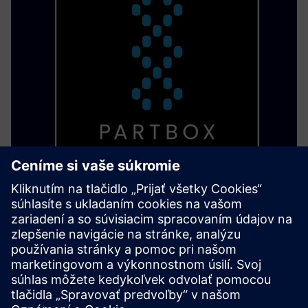
PARTBOX Eco System
Začnite decentralizovanú výrobu a vybudujte digitálny
sklad na tlač dielov tam, kde a v prípade potreby, bez straty
know-how.
Prečítajte si viac