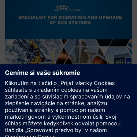
Migration of outdated DCS to
SIMATIC PCS7/PCS neo
Migrácia zastaraných distribuovaných riadiacich systémov
na moderné, najmodernejšie riadiace systémy.
Zvýšenie kybernetickej bezpečnosti.
Prečítajte si viac