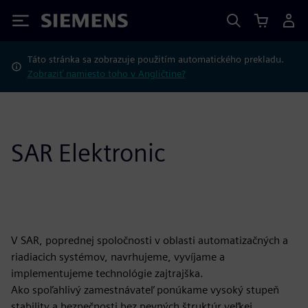
Siemens
Táto stránka sa zobrazuje použitím automatického prekladu.
Zobraziť namiesto toho v Angličtine?
SAR Elektronic
V SAR, poprednej spoločnosti v oblasti automatizačných a
riadiacich systémov, navrhujeme, vyvíjame a
implementujeme technológie zajtrajška.
Ako spoľahlivý zamestnávateľ ponúkame vysoký stupeň
stability a bezpečnosti bez pevných štruktúr veľkej