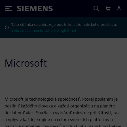
Siemens
Táto stránka sa zobrazuje použitím automatického prekladu.
Zobraziť namiesto toho v Angličtine?
Microsoft
Microsoft je technologická spoločnosť, ktorej poslaním je
posilniť každého človeka a každú organizáciu na planéte
dosiahnuť viac. Snažia sa vytvárať miestne príležitosti, rast
a vplyv v každej krajine na celom svete. Ich platformy a
nástroje pomáhajú zvyšovať produktivitu malých podnikov,