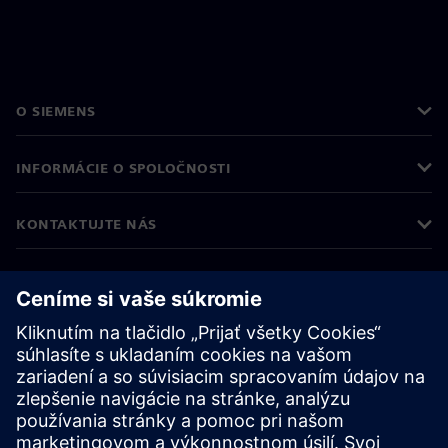
O SIEMENS
INFORMÁCIE O SPOLOČNOSTI
KONTAKTUJTE NÁS
KARIÉRA
©
Siemens
2026
Firemné informácie