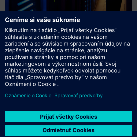
Industrial Cybersecurity
Prijatie otvorených štandardov založených na ethernete
priemyselným svetom, používanie priemyselného internetu
vecí a fúzia medzi podnikateľským (IT) a výrobným (OT)
prostredím viedli k výraznému zvýšeniu ohrozeného a
preto napadn...
Prečítajte si viac