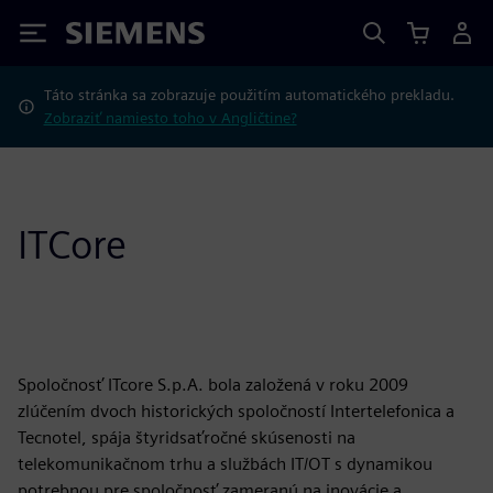
Siemens
Táto stránka sa zobrazuje použitím automatického prekladu.
Zobraziť namiesto toho v Angličtine?
ITCore
Spoločnosť ITcore S.p.A. bola založená v roku 2009
zlúčením dvoch historických spoločností Intertelefonica a
Tecnotel, spája štyridsaťročné skúsenosti na
telekomunikačnom trhu a službách IT/OT s dynamikou
potrebnou pre spoločnosť zameranú na inovácie a