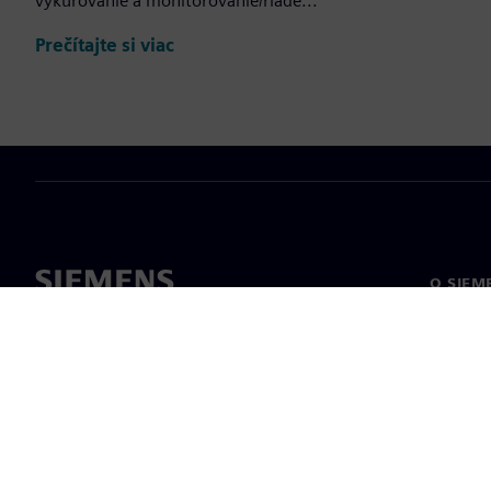
vykurovanie a monitorovanie/riade...
Prečítajte si viac
O SIEM
O nás
Vedenie
Novinky 