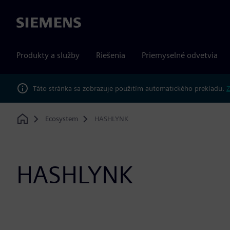
Siemens
Produkty a služby
Riešenia
Priemyselné odvetvia
Táto stránka sa zobrazuje použitím automatického prekladu.
Z
Ecosystem
HASHLYNK
Home
HASHLYNK