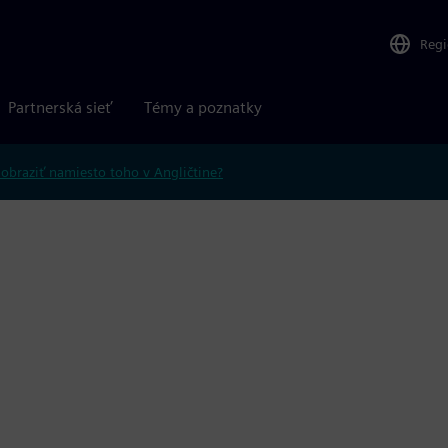
Reg
Partnerská sieť
Témy a poznatky
obraziť namiesto toho v Angličtine?