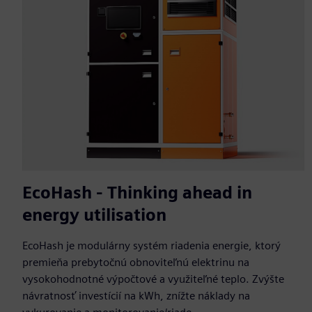
EcoHash - Thinking ahead in
energy utilisation
EcoHash je modulárny systém riadenia energie, ktorý
premieňa prebytočnú obnoviteľnú elektrinu na
vysokohodnotné výpočtové a využiteľné teplo. Zvýšte
návratnosť investícií na kWh, znížte náklady na