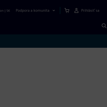
Podpora a komunita
Prihlásiť sa
ion
|
SK
V
p
S