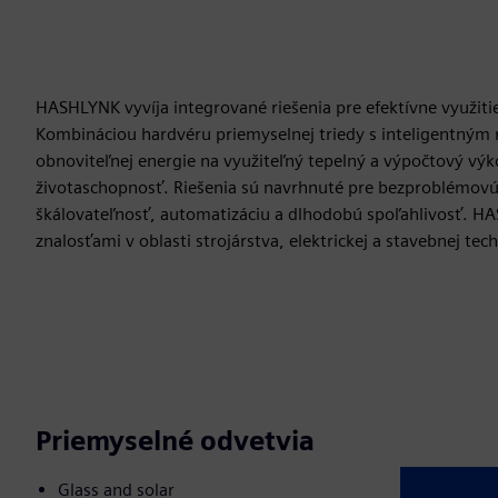
HASHLYNK vyvíja integrované riešenia pre efektívne využit
Kombináciou hardvéru priemyselnej triedy s inteligentn
obnoviteľnej energie na využiteľný tepelný a výpočtový vý
životaschopnosť. Riešenia sú navrhnuté pre bezproblémovú i
škálovateľnosť, automatizáciu a dlhodobú spoľahlivosť. H
znalosťami v oblasti strojárstva, elektrickej a stavebnej te
Priemyselné odvetvia
Glass and solar