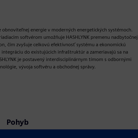
ie obnoviteľnej energie v moderných energetických systémoch.
ým riadiacim softvérom umožňuje HASHLYNK premenu nadbytočnej
kon, čím zvyšuje celkovú efektívnosť systému a ekonomickú
ntegráciu do existujúcich infraštruktúr a zameriavajú sa na
ASHLYNK je postavený interdisciplinárnym tímom s odbornými
chnológie, vývoja softvéru a obchodnej správy.
Pohyb
Build