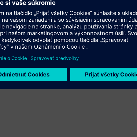
Rozširuje alebo nadväzuje na produkt/riešenie Siemens
Xcelerator, vytvorením nového produktu, alebo vytvára
nové zákaznícke riešenie integráciou produktu Siemens
Xcelerator a vlastného produktu