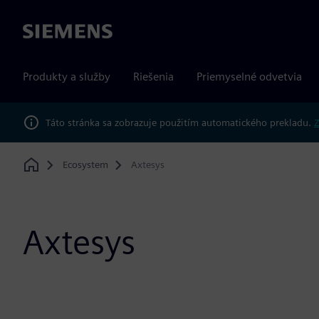
Siemens
Produkty a služby
Riešenia
Priemyselné odvetvia
Táto stránka sa zobrazuje použitím automatického prekladu.
Z
Ecosystem
Axtesys
Home
Axtesys