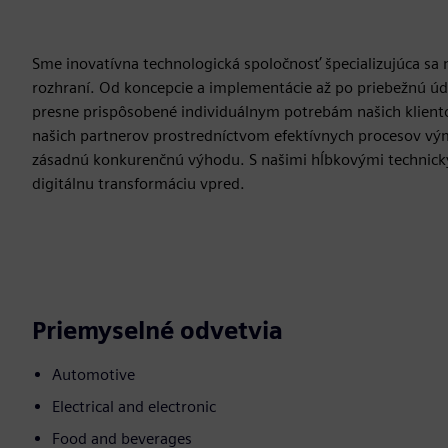
Sme inovatívna technologická spoločnosť špecializujúca sa
rozhraní. Od koncepcie a implementácie až po priebežnú úd
presne prispôsobené individuálnym potrebám našich klient
našich partnerov prostredníctvom efektívnych procesov v
zásadnú konkurenčnú výhodu. S našimi hĺbkovými technic
digitálnu transformáciu vpred.
Priemyselné odvetvia
Automotive
Electrical and electronic
Food and beverages