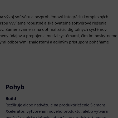
 na vývoj softvéru a bezproblémovú integráciu komplexných
ržbu vyvíjame robustné a škálovateľné softvérové riešenia
ov. Zameriavame sa na optimalizáciu digitálnych systémov
ýmeny údajov a prepojenia medzi systémami, čím im poskytneme
kými odbornými znalosťami a agilným prístupom poháňame
Pohyb
Build
Rozširuje alebo nadväzuje na produkt/riešenie Siemens
Xcelerator, vytvorením nového produktu, alebo vytvára
nové zákaznícke riešenie integráciou produktu Siemens