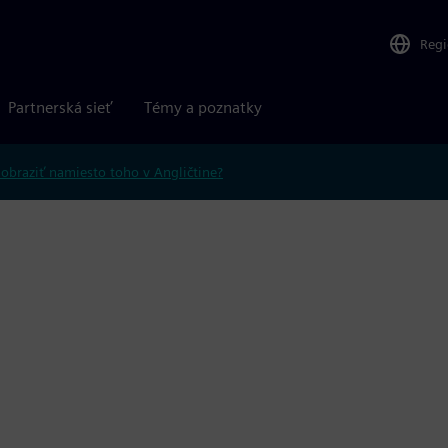
Reg
Partnerská sieť
Témy a poznatky
obraziť namiesto toho v Angličtine?