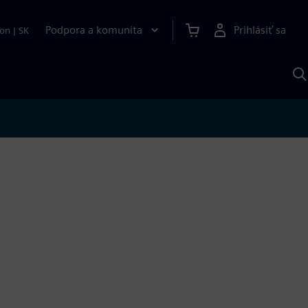
Podpora a komunita
Prihlásiť sa
ion
|
SK
V
p
S