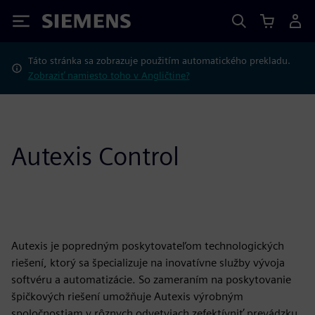
Siemens
Táto stránka sa zobrazuje použitím automatického prekladu.
Zobraziť namiesto toho v Angličtine?
Autexis Control
Autexis je popredným poskytovateľom technologických
riešení, ktorý sa špecializuje na inovatívne služby vývoja
softvéru a automatizácie. So zameraním na poskytovanie
špičkových riešení umožňuje Autexis výrobným
spoločnostiam v rôznych odvetviach zefektívniť prevádzku,