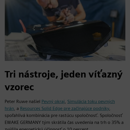
Tri nástroje, jeden víťazný
vzorec
Peter Ruwe našiel
Pevný okraj
,
Simulácia toku pevných
hrán
, a
Resources Solid Edge pre začínajúce podniky
,
spoľahlivá kombinácia pre rastúcu spoločnosť. Spoločnosť
EWAKE GERMANY tým skrátila čas uvedenia na trh o 35% a
zvýšila energetickú účinnosť o 10 percent.