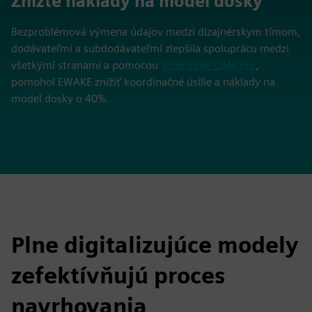
40%
Znížte náklady na model dosky
Bezproblémová výmena údajov medzi dizajnérskym tímom,
dodávateľmi a subdodávateľmi zlepšila spoluprácu medzi
všetkými stranami a pomocou
Solid Edge CAM Pro
,
pomohol EWAKE znížiť koordinačné úsilie a náklady na
model dosky o 40%.
Plne digitalizujúce modely
zefektívňujú proces
navrhovania