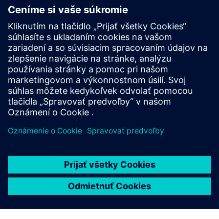
PRÍPADOVÁ ŠTÚDIA
CAD nástroje a simulácie pre
návrh elektrického prúdového
prúdu
EWAKE využíva Solid Edge na digitalizáciu
prototypových procesov, zvýšenie produktivity a
zníženie času a nákladov na vývoj.