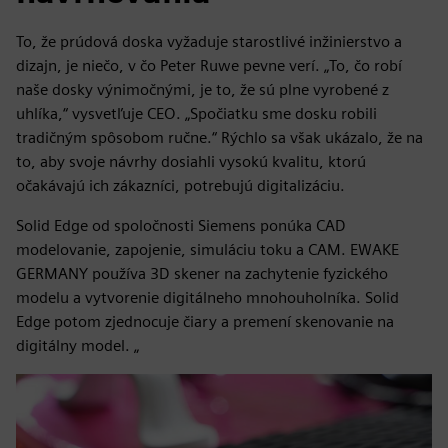
To, že prúdová doska vyžaduje starostlivé inžinierstvo a
dizajn, je niečo, v čo Peter Ruwe pevne verí. „To, čo robí
naše dosky výnimočnými, je to, že sú plne vyrobené z
uhlíka,“ vysvetľuje CEO. „Spočiatku sme dosku robili
tradičným spôsobom ručne.“ Rýchlo sa však ukázalo, že na
to, aby svoje návrhy dosiahli vysokú kvalitu, ktorú
očakávajú ich zákazníci, potrebujú digitalizáciu.
Solid Edge od spoločnosti Siemens ponúka CAD
modelovanie, zapojenie, simuláciu toku a CAM. EWAKE
GERMANY používa 3D skener na zachytenie fyzického
modelu a vytvorenie digitálneho mnohouholníka. Solid
Edge potom zjednocuje čiary a premení skenovanie na
digitálny model. „