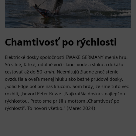
Chamtivosť po rýchlosti
Elektrické dosky spoločnosti EWAKE GERMANY menia hru.
Sú silné, ľahké, odolné voči slanej vode a slnku a dokážu
cestovať až do 50 km/h. Neemitujú žiadne znečistenie
ovzdušia a oveľa menej hluku ako bežné prúdové dosky.
„Solid Edge bol pre nás kľúčom. Som hrdý, že sme túto vec
rozbili, „hovorí Peter Ruwe. „Najkratšia doska s najlepšou
rýchlosťou. Preto sme prišli s mottom „Chamtivosť po
rýchlosti“. To hovorí všetko.“ (Marec 2024)