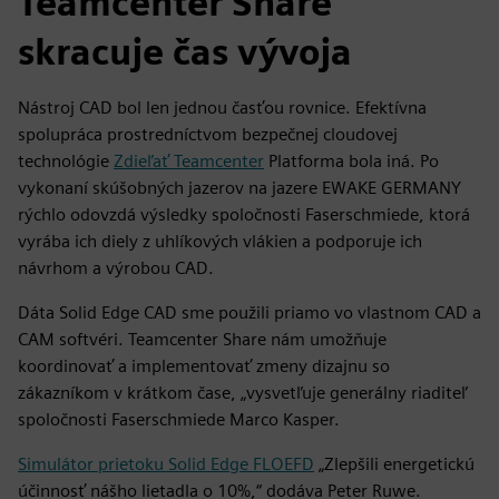
Teamcenter Share
skracuje čas vývoja
Nástroj CAD bol len jednou časťou rovnice. Efektívna
spolupráca prostredníctvom bezpečnej cloudovej
technológie
Zdieľať Teamcenter
Platforma bola iná. Po
vykonaní skúšobných jazerov na jazere EWAKE GERMANY
rýchlo odovzdá výsledky spoločnosti Faserschmiede, ktorá
vyrába ich diely z uhlíkových vlákien a podporuje ich
návrhom a výrobou CAD.
Dáta Solid Edge CAD sme použili priamo vo vlastnom CAD a
CAM softvéri. Teamcenter Share nám umožňuje
koordinovať a implementovať zmeny dizajnu so
zákazníkom v krátkom čase, „vysvetľuje generálny riaditeľ
spoločnosti Faserschmiede Marco Kasper.
Simulátor prietoku Solid Edge FLOEFD
„Zlepšili energetickú
účinnosť nášho lietadla o 10%,“ dodáva Peter Ruwe.