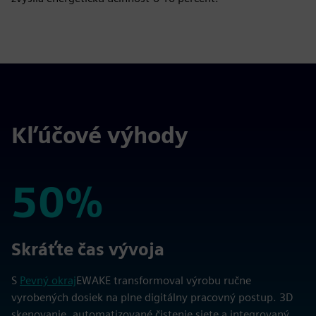
Kľúčové výhody
50%
50%
Skráťte čas vývoja
S
Pevný okraj
EWAKE transformoval výrobu ručne
vyrobených dosiek na plne digitálny pracovný postup. 3D
skenovanie, automatizované čistenie siete a integrovaný