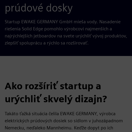
prúdové dosky
Startup EWAKE GERMANY GmbH mieša vody. Nasadenie
riešenia Solid Edge pomohlo výrobcovi najmenších a
najrýchlejších jetboardov na svete urýchliť vývoj produktov,
zlepšiť spoluprácu a rýchlo sa rozširovať.
Ako rozšíriť startup a
urýchliť skvelý dizajn?
Takáto ťažká situácia čelila EWAKE GERMANY, výrobca
elektrických prúdových dosiek so sídlom v juhozápadnom
Nemecku, neďaleko Mannheimu. Keďže dopyt po ich