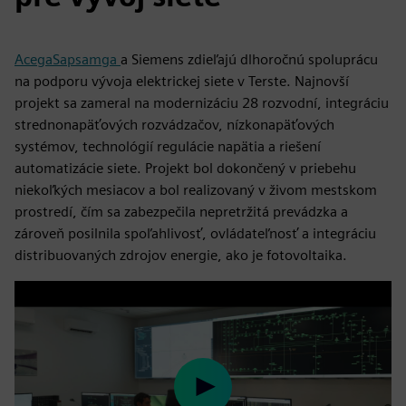
AcegaSapsamga
a Siemens zdieľajú dlhoročnú spoluprácu
na podporu vývoja elektrickej siete v Terste. Najnovší
projekt sa zameral na modernizáciu 28 rozvodní, integráciu
strednonapäťových rozvádzačov, nízkonapäťových
systémov, technológií regulácie napätia a riešení
automatizácie siete. Projekt bol dokončený v priebehu
niekoľkých mesiacov a bol realizovaný v živom mestskom
prostredí, čím sa zabezpečila nepretržitá prevádzka a
zároveň posilnila spoľahlivosť, ovládateľnosť a integráciu
distribuovaných zdrojov energie, ako je fotovoltaika.
Play