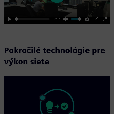
02:57
Play
Mute
Settings
PIP
Enter
fulls
Pokročilé technológie pre
výkon siete