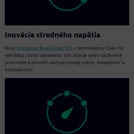
Inovácia stredného napätia
Nový
Rozvádzač BlueGIS bez SF6
s technológiou Clean Air
nahrádza staršie zariadenia, čím znižuje vplyv na životné
prostredie a zároveň zaisťuje vysoký výkon, bezpečnosť a
kompaktnosť.