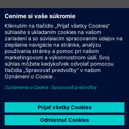
Začnite svoju cestu
Kontaktujte nás