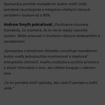
Spolupráca pomôže manažérom budov znížiť úsilie
potrebné na pripojenie a integráciu všetkých rôznych
zariadení v budove až o 80%.
Andrew Smyth pokračoval:
„Používame otvorené
štandardy, čo znamená, že to nie je nejaký uzavretý
systém. Môže pracovať s mnohými rôznymi dodávateľmi a
zariadeniami.
„Spolupráca v konečnom dôsledku umožňuje manažérom
budov oveľa jednoduchšie monitorovať a zlepšovať
energetickú účinnosť, kvalitu ovzdušia a využitie priestoru
a získať informácie o tom, ako všetko funguje v reálnom
čase.
„To im pomáha zistiť spôsoby, ako ušetriť peniaze a znížiť
uhlík.“