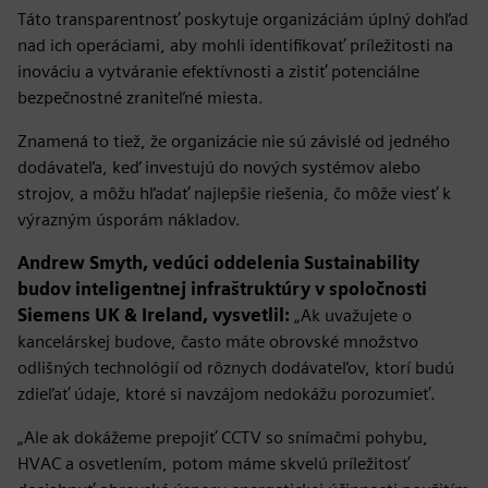
Táto transparentnosť poskytuje organizáciám úplný dohľad
nad ich operáciami, aby mohli identifikovať príležitosti na
inováciu a vytváranie efektívnosti a zistiť potenciálne
bezpečnostné zraniteľné miesta.
Znamená to tiež, že organizácie nie sú závislé od jedného
dodávateľa, keď investujú do nových systémov alebo
strojov, a môžu hľadať najlepšie riešenia, čo môže viesť k
výrazným úsporám nákladov.
Andrew Smyth, vedúci oddelenia Sustainability
budov inteligentnej infraštruktúry v spoločnosti
Siemens UK & Ireland, vysvetlil:
„Ak uvažujete o
kancelárskej budove, často máte obrovské množstvo
odlišných technológií od rôznych dodávateľov, ktorí budú
zdieľať údaje, ktoré si navzájom nedokážu porozumieť.
„Ale ak dokážeme prepojiť CCTV so snímačmi pohybu,
HVAC a osvetlením, potom máme skvelú príležitosť