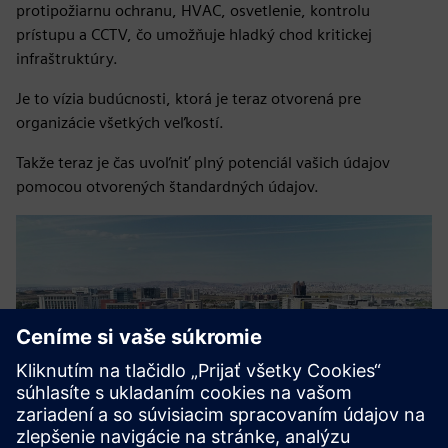
protipožiarnu ochranu, HVAC, osvetlenie, kontrolu
prístupu a CCTV, čo umožňuje hladký chod kritickej
infraštruktúry.
Je to vízia budúcnosti, ktorá je teraz otvorená pre
organizácie všetkých veľkostí.
Takže teraz je čas uvoľniť plný potenciál vašich údajov
pomocou otvorených štandardných údajov.