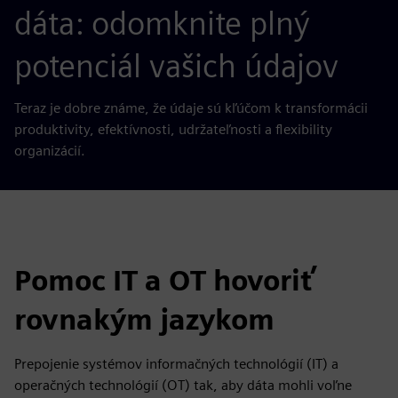
dáta: odomknite plný
potenciál vašich údajov
Teraz je dobre známe, že údaje sú kľúčom k transformácii
produktivity, efektívnosti, udržateľnosti a flexibility
organizácií.
Pomoc IT a OT hovoriť
rovnakým jazykom
Prepojenie systémov informačných technológií (IT) a
operačných technológií (OT) tak, aby dáta mohli voľne