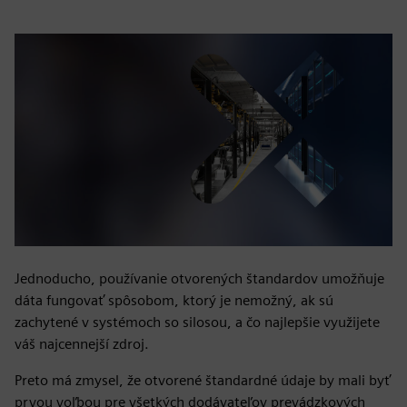
Jednoducho, používanie otvorených štandardov umožňuje
dáta fungovať spôsobom, ktorý je nemožný, ak sú
zachytené v systémoch so silosou, a čo najlepšie využijete
váš najcennejší zdroj.
Preto má zmysel, že otvorené štandardné údaje by mali byť
prvou voľbou pre všetkých dodávateľov prevádzkových