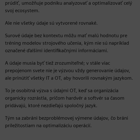
prúdiť, umožňuje podniku analyzovať a optimalizovať celý
svoj ecosystem.
Ale nie všetky údaje sú vytvorené rovnaké.
Surové údaje bez kontextu môžu mať malú hodnotu pre
tréning modelov strojového učenia, kým nie sú napríklad
označené ďalšími identifikačnými informáciami.
A údaje musia byť tiež zrozumiteľné; v stále viac
prepojenom svete nie je výzvou vždy generovanie údajov,
ale prinútiť všetky IT a OT, aby hovorili rovnakým jazykom.
To je osobitná výzva s údajmi OT, keď sa organizácia
organicky rozrástla, pričom hardvér a softvér sa časom
pridávajú, ktoré nezdieľajú spoločný jazyk.
Tým sa zabráni bezproblémovej výmene údajov, čo bráni
príležitostiam na optimalizáciu operácií.