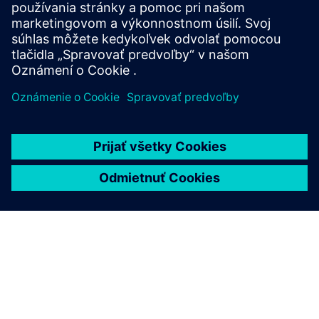
Ako je uvedené v
Transformácia
, pravidelný súhrn správ a
poznatkov o tom, ako technológia formuje svet, v ktorom
žijeme, doručené do vašej doručenej pošty.
Transformácia má pohľad na to, čo posúva číselník
priemyselnej transformácie, dekarbonizácie a digitalizácie.
Naučte sa názory lídrov odvetvia, zistite, ako priekopníci
prijímajú nové technológie, a objavte nové prístupy na
riešenie vašich najväčších výziev.