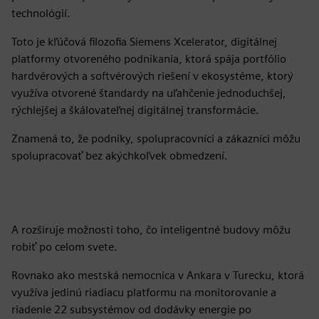
technológií.
Toto je kľúčová filozofia Siemens Xcelerator, digitálnej
platformy otvoreného podnikania, ktorá spája portfólio
hardvérových a softvérových riešení v ekosystéme, ktorý
využíva otvorené štandardy na uľahčenie jednoduchšej,
rýchlejšej a škálovateľnej digitálnej transformácie.
Znamená to, že podniky, spolupracovníci a zákazníci môžu
spolupracovať bez akýchkoľvek obmedzení.
A rozširuje možnosti toho, čo inteligentné budovy môžu
robiť po celom svete.
Rovnako ako mestská nemocnica v Ankara v Turecku, ktorá
využíva jedinú riadiacu platformu na monitorovanie a
riadenie 22 subsystémov od dodávky energie po