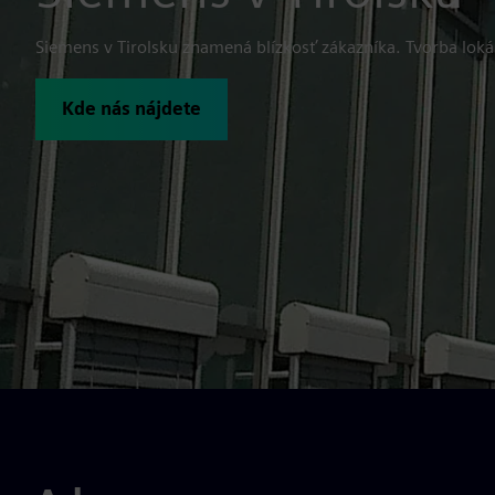
Siemens v Tirolsku znamená blízkosť zákazníka. Tvorba lokál
Kde nás nájdete