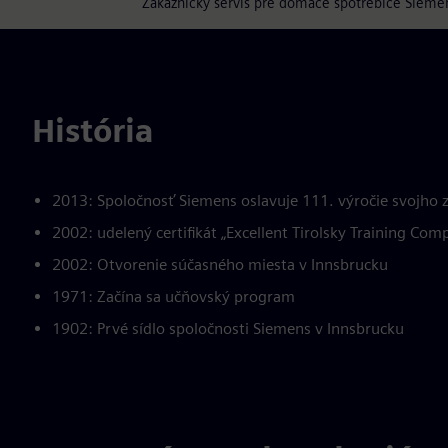
Zákaznícky servis pre domáce spotrebiče Siemen
História
2013: Spoločnosť Siemens oslavuje 111. výročie svojho z
2002: udelený certifikát „Excellent Tirolsky Training Com
2002: Otvorenie súčasného miesta v Innsbrucku
1971: Začína sa učňovský program
1902: Prvé sídlo spoločnosti Siemens v Innsbrucku