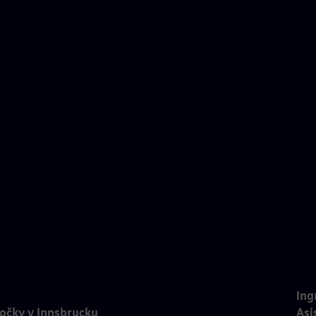
Ing
očky v Innsbrucku
Asi