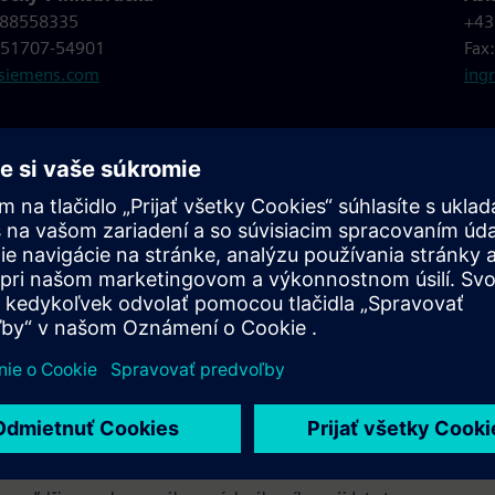
 88558335
+43
) 51707-54901
Fax
@siemens.com
ing