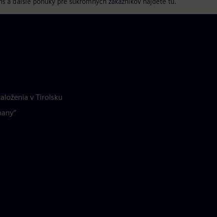
s a ďalšie ponuky pre súkromných zákazníkov nájdete tu.
aloženia v Tirolsku
pany“