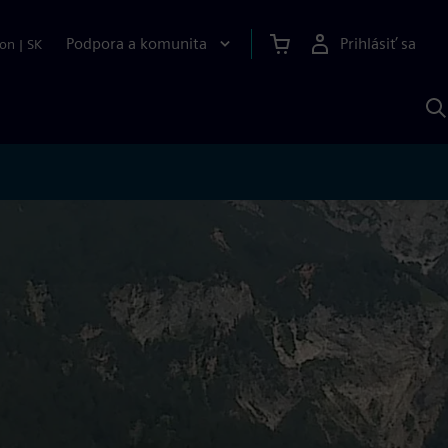
Podpora a komunita
Prihlásiť sa
ion
|
SK
V
p
S