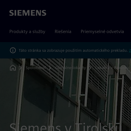
Siemens
Produkty a služby
Riešenia
Priemyselné odvetvia
Táto stránka sa zobrazuje použitím automatického prekladu.
Z
Spoločnosť
Globálne lokality
Lokality v Rakúsku
Home
Siemens v Tirolsku