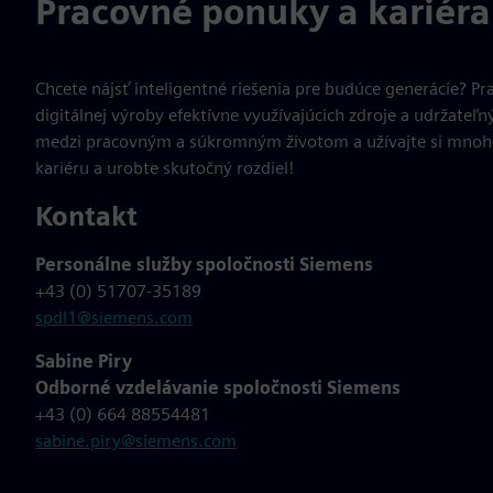
Pracovné ponuky a kariéra
Chcete nájsť inteligentné riešenia pre budúce generácie? 
digitálnej výroby efektívne využívajúcich zdroje a udržateľ
medzi pracovným a súkromným životom a užívajte si mnoho 
kariéru a urobte skutočný rozdiel!
Kontakt
Personálne služby spoločnosti Siemens
+43 (0) 51707-35189
spdl1@siemens.com
Sabine Piry
Odborné vzdelávanie spoločnosti Siemens
+43 (0) 664 88554481
sabine.piry@siemens.com