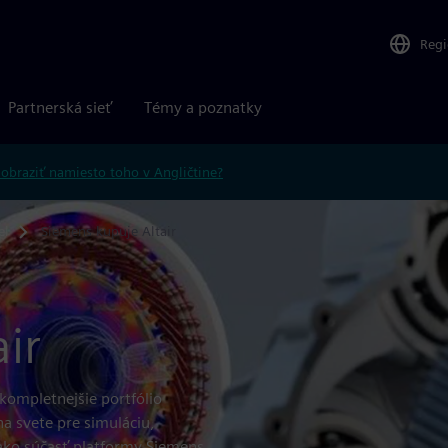
Reg
Partnerská sieť
Témy a poznatky
obraziť namiesto toho v Angličtine?
el
Siemens kupuje Altair
ir
jkompletnejšie portfólio
a svete pre simuláciu,
ako súčasť platformy Siemens