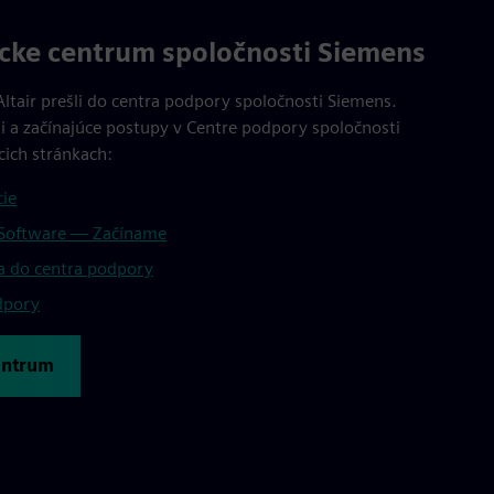
ícke centrum spoločnosti Siemens
ltair prešli do centra podpory spoločnosti Siemens.
i a začínajúce postupy v Centre podpory spoločnosti
cich stránkach:
cie
s Software — Začíname
sa do centra podpory
dpory
entrum