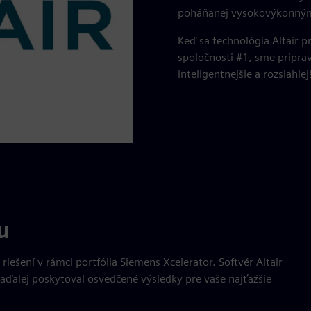
poháňanej vysokovýkonným
Keď sa technológia Altair p
spoločnosti #1, sme pripra
inteligentnejšie a rozsiahl
u
iešení v rámci portfólia Siemens Xcelerator. Softvér Altair
naďalej poskytoval osvedčené výsledky pre vaše najťažšie