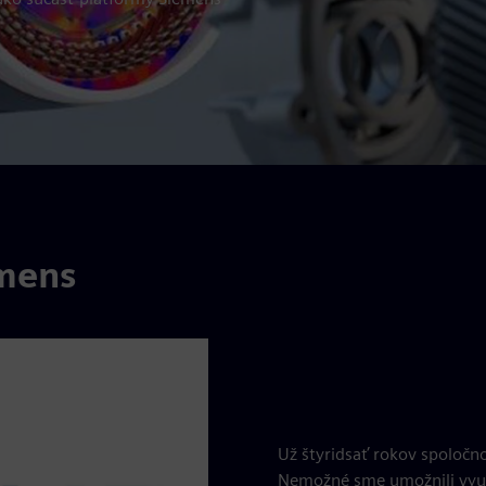
emens
Už štyridsať rokov spoločn
Nemožné sme umožnili využ