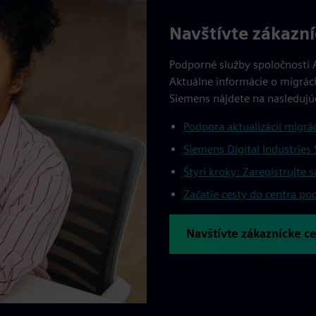
Navštívte zákazn
Podporné služby spoločnosti A
Aktuálne informácie o migráci
Siemens nájdete na nasledujú
Podpora aktualizácií migrá
Siemens Digital Industrie
Štyri kroky: Zaregistrujte 
Začatie cesty do centra po
Navštívte zákaznícke c