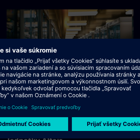
Altair HPCWorks
HPC a cloudové produkty, ktoré boli predtým v rámci
platformy Altair HPCworks, sa teraz nachádzajú v
HPCWorks.
Prečítajte si viac o HPCWorks