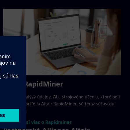
Altair RapidMiner
Riešenia analýzy údajov, AI a strojového učenia, ktoré boli
súčasťou portfólia Altair RapidMiner, sú teraz súčasťou
Rapidminer.
Prečítajte si viac o Rapidminer