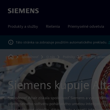
Siemens
Produkty a služby
Riešenia
Priemyselné odvetvia
Táto stránka sa zobrazuje použitím automatického prekladu.
Z
Spoločnosť
O nás
Podniky
Digitálny priemys
Home
Siemens kupuje Alta
Spoločnosť Altair získala spoločnosť Siemens a vytvorila na
priemyselného softvéru poháňaného umelou inteligenciou n
vysokovýkonné výpočty, dátovú vedu a umelú inteligenciu 