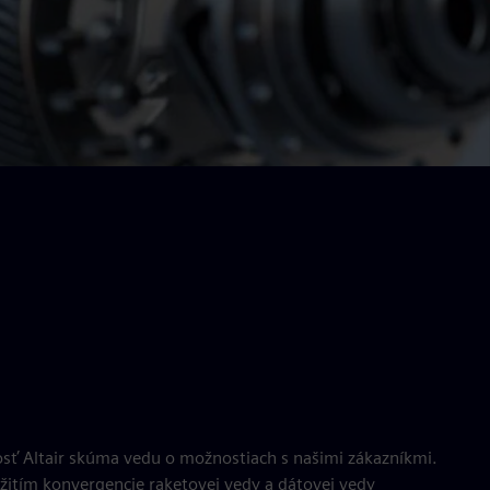
osť Altair skúma vedu o možnostiach s našimi zákazníkmi.
itím konvergencie raketovej vedy a dátovej vedy