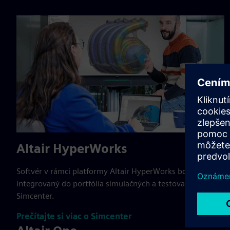
Altair HyperWorks
Softvér v rámci platformy Altair HyperWorks bol
integrovaný do portfólia simulačných a testovacích riešení
Simcenter.
Prečítajte si viac o Simcenter