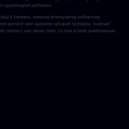
i výpočtovými počítačmi.
ripojí k Siemens, svetovej priemyselnej softvérovej
vení pomôcť vám spoločne vytvárať rýchlejšie, budovať
ejšie rozmery nad rámec toho, čo sme si kedy predstavovali.