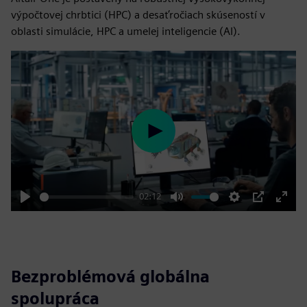
výpočtovej chrbtici (HPC) a desaťročiach skúseností v
oblasti simulácie, HPC a umelej inteligencie (AI).
Play
02:12
Play
Mute
Settings
PIP
Enter
fulls
Bezproblémová globálna
spolupráca