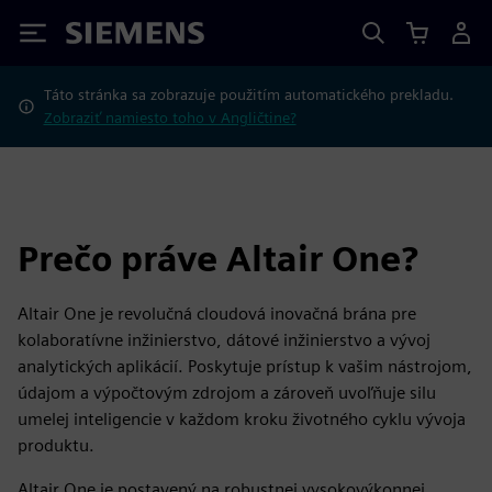
Siemens
Táto stránka sa zobrazuje použitím automatického prekladu.
Zobraziť namiesto toho v Angličtine?
Prečo práve Altair One?
Altair One je revolučná cloudová inovačná brána pre
kolaboratívne inžinierstvo, dátové inžinierstvo a vývoj
analytických aplikácií. Poskytuje prístup k vašim nástrojom,
údajom a výpočtovým zdrojom a zároveň uvoľňuje silu
umelej inteligencie v každom kroku životného cyklu vývoja
produktu.
Altair One je postavený na robustnej vysokovýkonnej