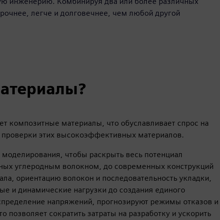
ю инженерию. Комбинируя два или более различных
рочнее, легче и долговечнее, чем любой другой
материалы?
т композитные материалы, что обуславливает спрос на
и проверки этих высокоэффективных материалов.
моделирования, чтобы раскрыть весь потенциал
ных углеродным волокном, до современных конструкций
ала, ориентацию волокон и последовательность укладки,
е и динамические нагрузки до создания единого
спределение напряжений, прогнозируют режимы отказов и
о позволяет сократить затраты на разработку и ускорить