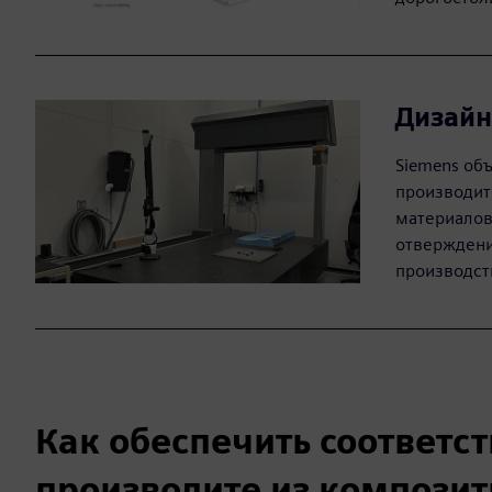
Дизайн
Siemens об
производит
материалов
отверждени
производст
Как обеспечить соответс
производите из компози