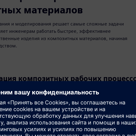
тных материалов
ания и моделирования решает самые сложные задачи
яет инженерам работать быстрее, эффективнее
ственные изделия из композитных материалов, начиная
дством.
ация композитных рабочих процесс
ъединяет проектирование и производство композитных ма
тки концепции и моделирования до планирования и произв
нных трасс, что позволяет избежать дорогостоящей перед
ь проектный замысел на протяжении всего процесса.