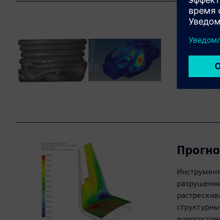
Ускорь
NX и Simce
конструкци
сокращая в
командам б
Прогно
Инструмент
разрушения
растрескив
структурны
дорогостоя