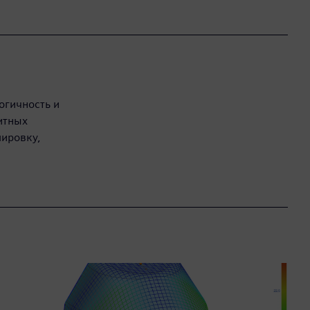
огичность и
итных
пировку,