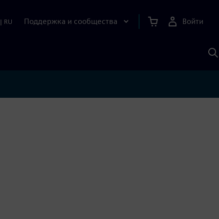
Поддержка и сообщества
Войти
|
RU
П
п
И
S