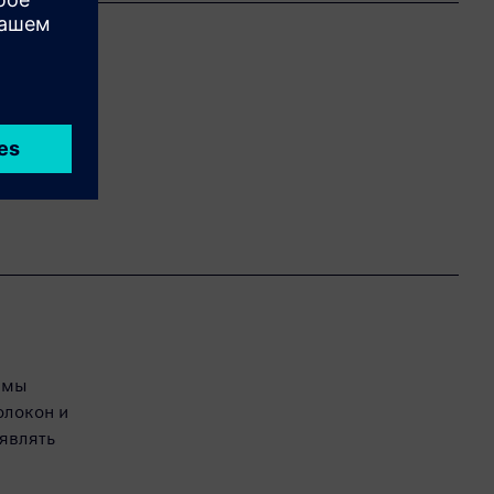
антов
териалы),
гая
имы
олокон и
являть