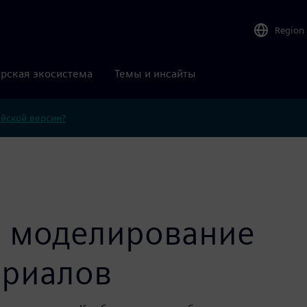
Region
рская экосистема
Темы и инсайты
ийской версии?
и моделирование
ериалов