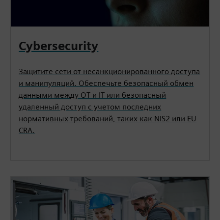
Cybersecurity
Защитите сети от несанкционированного доступа
и манипуляций. Обеспечьте безопасный обмен
данными между OT и IT или безопасный
удаленный доступ с учетом последних
нормативных требований, таких как NIS2 или EU
CRA.