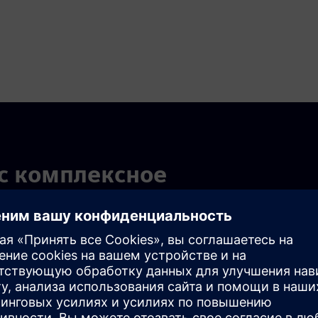
ас комплексное
ие?
ть и адаптируемость данных, а нехватка навыков,
репятствуют успеху. Производители должны применять
кость, использовать потенциал данных и аналитики и