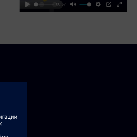
00:57
Play
Mute
Settings
PIP
Enter
fullscre