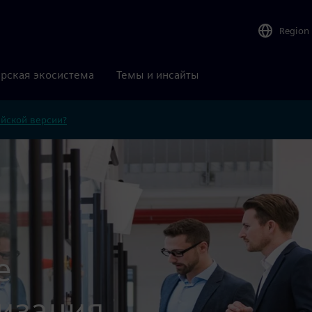
Region
рская экосистема
Темы и инсайты
ийской версии?
е
изация