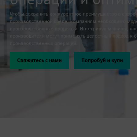
Чтобы сохранить конкурентное преимущество в совр
производственной среде, компаниям необходимо мод
производственные процессы. Интегрируя машины, пр
производители могут применять целостный подход к 
производственных операций.
Свяжитесь с нами
Попробуй и купи