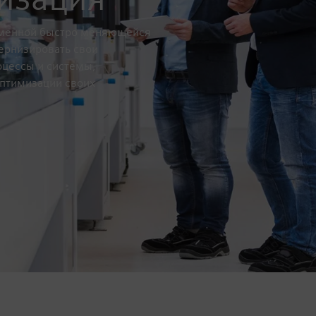
еменной быстро меняющейся
ернизировать свои
оцессы и системы,
оптимизации своих