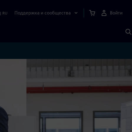
Поддержка и сообщества
Войти
|
RU
П
п
И
S