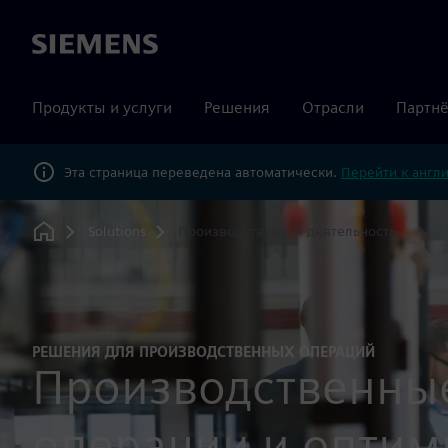
Siemens
Продукты и услуги
Решения
Отрасли
Партнё
Эта страница переведена автоматически.
Перейти к англ
Solutions
Производственная деятельность
Home
РЕШЕНИЯ ДЛЯ ПРОИЗВОДСТВЕННЫХ ОПЕРАЦИЙ
Производственны
операции и оптим