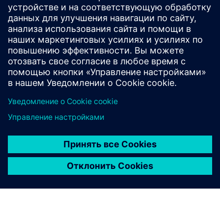
Часто задаваемые
вопросы
Что такое языковая
модернизация SAS?
Почему предприятиям
следует модернизировать
аналитику SAS?