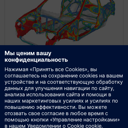
STRUCTURAL SIMULATION
Simcenter Optistruct
Industry‑proven structural solver for linear and
nonlinear analysis under static and dynamic loads,
leading the market in design and optimization