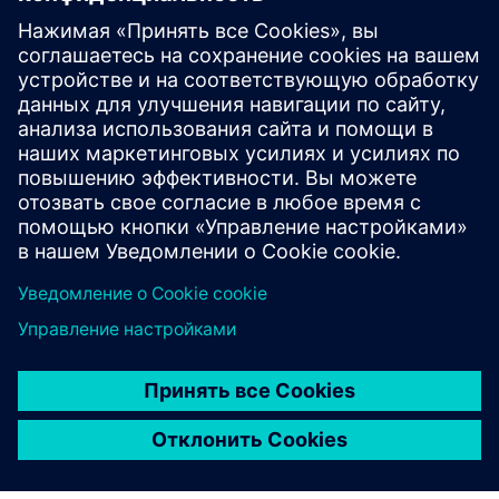
Simcenter Hypermesh
Robust FEA pre‑ and post‑processor with
AI‑augmented workflows, next‑gen design and
optimization and an open, programmable interface.