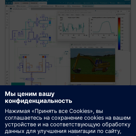
SIMCENTER
Simcenter Amesim software
Simcenter Amesim — это платформа
моделирования мехатронных систем, которая