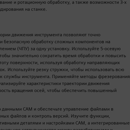
ание и ротационную обработку, а также возможности 3-х
ндирования на станке.
тории движения инструмента позволяют точно
и безопасную обработку сложных компонентов на
нием (ЧПУ) за одну установку. Используйте 5-осевую
тобы значительно сократить время обработки и повысить
оту поверхности, используя обработку направляющих
ок. Используйте резку стружки, чтобы использовать всю
рок службы инструмента. Применяйте методы фрезерования
зуализируйте характеристики траектории движения
орость вращения осей, чтобы обеспечить повышенный
ю данными CAM и обеспечьте управление файлами в
ных файлов и контроль версий. Изучите функции,
тивными деталями и настройками CAM, а интегрированные
ональное сотрудничество между разработчиками и