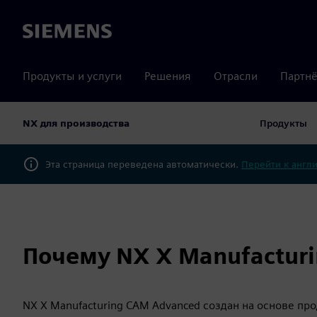
Siemens
Продукты и услуги
Решения
Отрасли
Партнё
NX для производства
Продукты
Эта страница переведена автоматически.
Перейти к англ
Почему NX X Manufactur
NX X Manufacturing CAM Advanced создан на основе пр