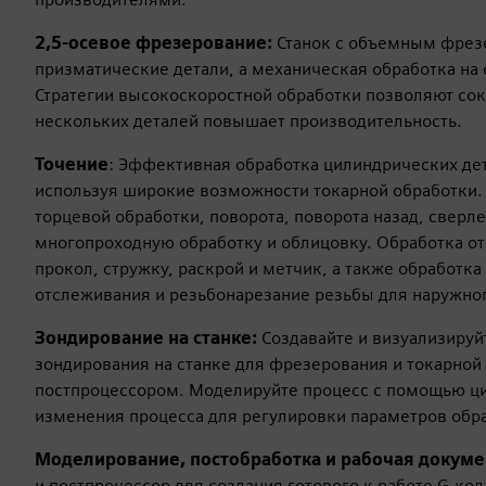
2,5-осевое фрезерование:
Станок с объемным фрез
призматические детали, а механическая обработка на
Стратегии высокоскоростной обработки позволяют сок
нескольких деталей повышает производительность.
Точение
: Эффективная обработка цилиндрических дет
используя широкие возможности токарной обработки.
торцевой обработки, поворота, поворота назад, сверл
многопроходную обработку и облицовку. Обработка от
прокол, стружку, раскрой и метчик, а также обработк
отслеживания и резьбонарезание резьбы для наружног
Зондирование на станке:
Создавайте и визуализируй
зондирования на станке для фрезерования и токарной
постпроцессором. Моделируйте процесс с помощью ци
изменения процесса для регулировки параметров обр
Моделирование, постобработка и рабочая докум
и постпроцессор для создания готового к работе G-ко