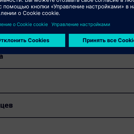
я обработка
а
нцев