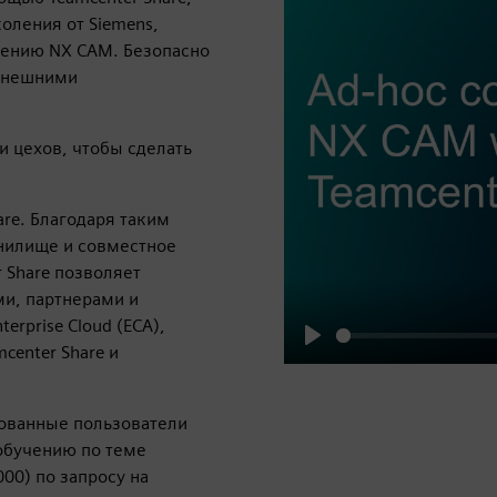
оления от Siemens,
чению NX CAM. Безопасно
 внешними
 цехов, чтобы сделать
are. Благодаря таким
нилище и совместное
 Share позволяет
ми, партнерами и
erprise Cloud (ECA),
center Share и
Play
зованные пользователи
 обучению по теме
000) по запросу на