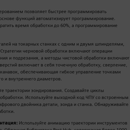
ерованием позволяет быстрее программировать
 основе функций автоматизирует программирование.
ратить время обработки до 60%, а программирование
алей на токарных станках с одним и двумя шпинделями,
 Стратегии черновой обработки включают операции
ения и подрезания, а методы чистовой обработки включают
верстий включает в себя точечную обработку, сверление,
а канавок, обеспечивающая гибкое управление точками
о и внутреннего диаметров.
те траектории зондирования. Создавайте циклы
 обработки. Используйте выходной код ЧПУ со встроенным
фрового двойника детали, зонда и станка. Обнаруживайте
аботки.
ентация:
Используйте анимацию траектории инструментов
да. Облачная библиотека Post Hub, содержащая более 1000