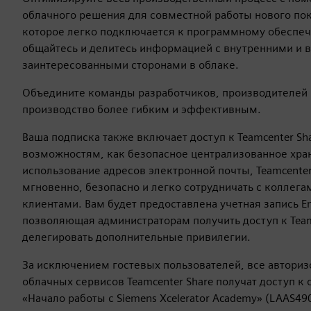
облачного решения для совместной работы нового пок
которое легко подключается к программному обеспе
общайтесь и делитесь информацией с внутренними и
заинтересованными сторонами в облаке.
Объедините команды разработчиков, производителей и
производство более гибким и эффективным.
Ваша подписка также включает доступ к Teamcenter Sh
возможностям, как безопасное централизованное хра
использование адресов электронной почты, Teamcenter
мгновенно, безопасно и легко сотрудничать с коллега
клиентами. Вам будет предоставлена учетная запись Ent
позволяющая администраторам получить доступ к Team
делегировать дополнительные привилегии.
За исключением гостевых пользователей, все автори
облачных сервисов Teamcenter Share получат доступ к
«Начало работы с Siemens Xcelerator Academy» (LAAS49