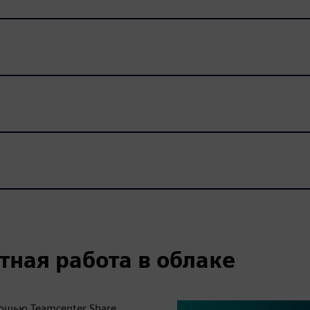
тная работа в облаке
щью Teamcenter Share,