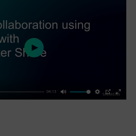
Play
04:13
Mute
Settings
PIP
Enter
fullscre