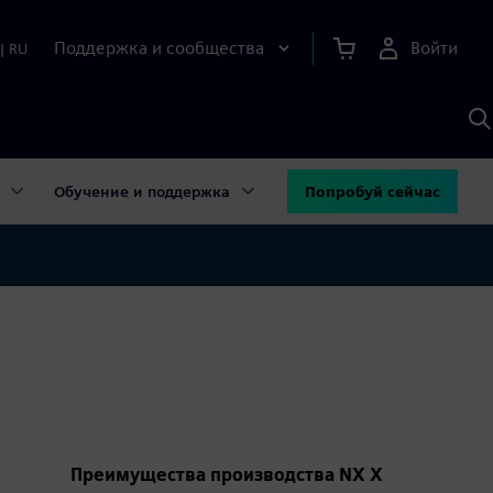
Поддержка и сообщества
Войти
|
RU
П
п
И
S
Обучение и поддержка
Попробуй сейчас
Преимущества производства NX X