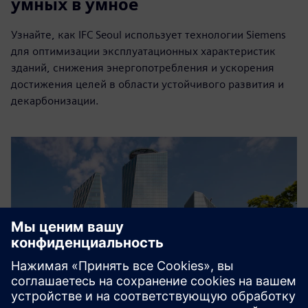
умных в умное
Узнайте, как IFC Seoul использует технологии Siemens
для оптимизации эксплуатационных характеристик
зданий, снижения энергопотребления и ускорения
достижения целей в области устойчивого развития и
декарбонизации.