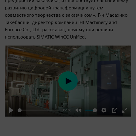
предприятии заказчика, и способствует дальнейшему
развитию цифровой трансформации путем
совместного творчества с заказчиком». Г-н Масахико
Такебаяши, директор компании IHI Machinery and
Furnace Co., Ltd. рассказал, почему они решили
использовать SIMATIC WinCC Unified.
Play
05:36
Play
Mute
Settings
PIP
Enter
fulls