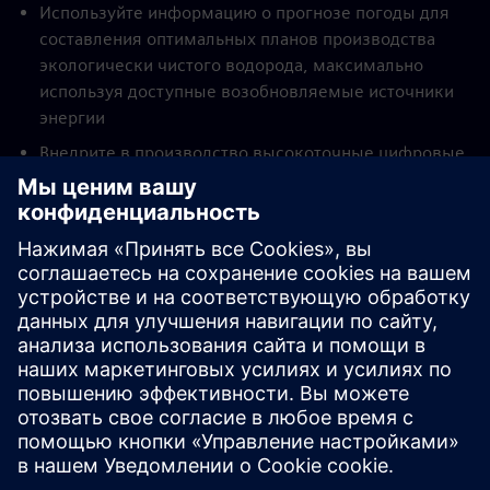
Используйте информацию о прогнозе погоды для
составления оптимальных планов производства
экологически чистого водорода, максимально
используя доступные возобновляемые источники
энергии
Внедрите в производство высокоточные цифровые
технологические двойники, чтобы отслеживать
состояние электролизеров и оптимизировать
систему с учетом их реального состояния
Сократите затраты на производство до 15% за счет
интеллектуального планирования производства и
быстрого реагирования на изменения в планах или
прогнозах, используя все имеющиеся на месте
активы для обеспечения оптимальной работы