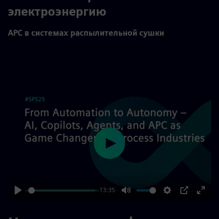
электроэнергию
APC в системах распылительной сушки
Play
13:35
Play
Mute
Settings
PIP
Enter
fulls