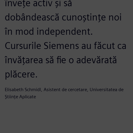
învețe activ și să
u
dobândească cunoștințe noi
i
în mod independent.
p
Cursurile Siemens au făcut ca
l
învățarea să fie o adevărată
a
plăcere.
l
c
Elisabeth Schmidl, Asistent de cercetare, Universitatea de
Științe Aplicate
o
Wo
al