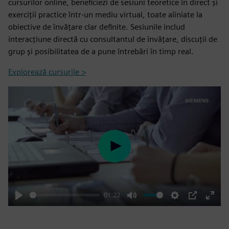
cursurilor online, beneficiezi de sesiuni teoretice în direct și
exerciții practice într-un mediu virtual, toate aliniate la
obiective de învățare clar definite. Sesiunile includ
interacțiune directă cu consultantul de învățare, discuții de
grup și posibilitatea de a pune întrebări în timp real.
Explorează cursurile >
Play
01:22
Play
Mute
Settings
PIP
Enter
fulls