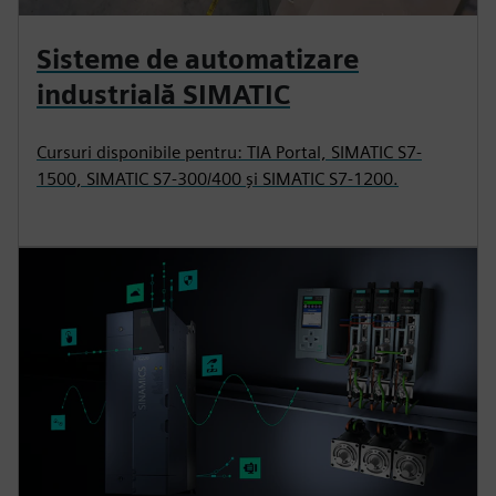
Sisteme de automatizare
industrială SIMATIC
Cursuri disponibile pentru: TIA Portal, SIMATIC S7-
1500, SIMATIC S7-300/400 și SIMATIC S7-1200.