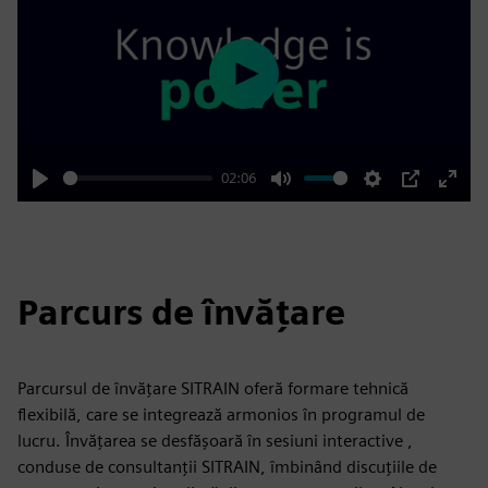
Play
02:06
Play
Mute
Settings
PIP
Enter
fulls
Parcurs de învățare
Parcursul de învățare SITRAIN oferă formare tehnică
flexibilă, care se integrează armonios în programul de
lucru. Învățarea se desfășoară în sesiuni interactive ,
conduse de consultanții SITRAIN, îmbinând discuțiile de