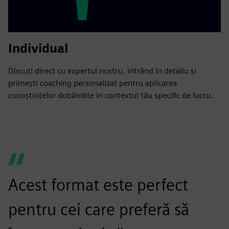
Individual
Discuți direct cu expertul nostru, intrând în detaliu și
primești coaching personalizat pentru aplicarea
cunoștințelor dobândite în contextul tău specific de lucru.
Acest format este perfect
N
pentru cei care preferă să
p