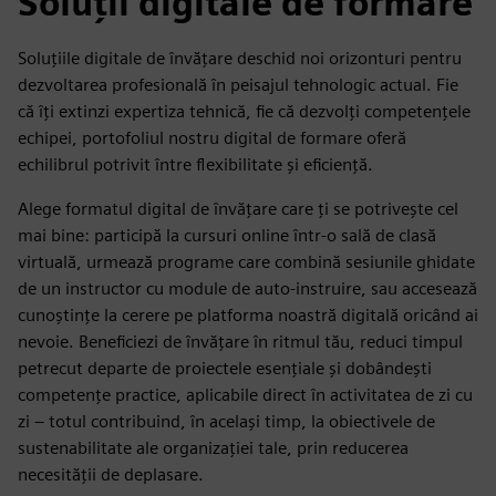
Soluții digitale de formare
Soluțiile digitale de învățare deschid noi orizonturi pentru
dezvoltarea profesională în peisajul tehnologic actual. Fie
că îți extinzi expertiza tehnică, fie că dezvolți competențele
echipei, portofoliul nostru digital de formare oferă
echilibrul potrivit între flexibilitate și eficiență.
Alege formatul digital de învățare care ți se potrivește cel
mai bine: participă la cursuri online într-o sală de clasă
virtuală, urmează programe care combină sesiunile ghidate
de un instructor cu module de auto-instruire, sau accesează
cunoștințe la cerere pe platforma noastră digitală oricând ai
nevoie. Beneficiezi de învățare în ritmul tău, reduci timpul
petrecut departe de proiectele esențiale și dobândești
competențe practice, aplicabile direct în activitatea de zi cu
zi – totul contribuind, în același timp, la obiectivele de
sustenabilitate ale organizației tale, prin reducerea
necesității de deplasare.