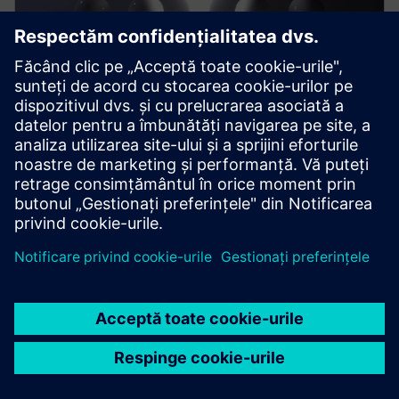
Investiția în cunoaștere: un moft
sau o necesitate?
Descoperă cum pot companiile să construiască o
cultură modernă a învățării, să-și pregătească angajații
pentru transformarea digitală și să se poziționeze ca
angajatori atractivi, cu oferte inovatoare de formare
precum SITRAIN.