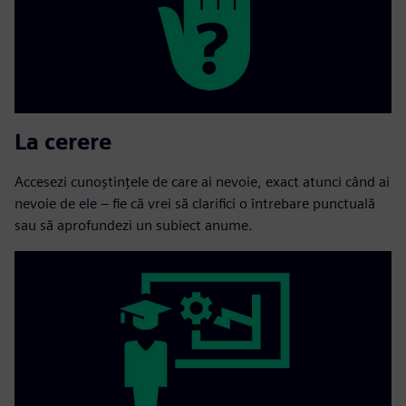
La cerere
Accesezi cunoștințele de care ai nevoie, exact atunci când ai
nevoie de ele – fie că vrei să clarifici o întrebare punctuală
sau să aprofundezi un subiect anume.