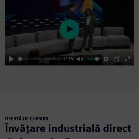
Play
12:38
Play
Mute
Settings
PIP
Enter
fulls
OFERTĂ DE CURSURI
Învățare industrială direct