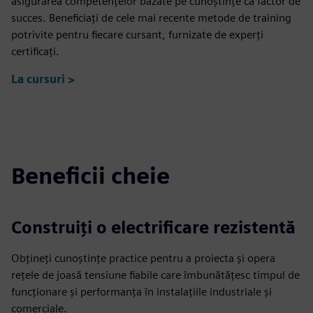
asigurarea competențelor bazate pe cunoștințe ca factor de
succes. Beneficiați de cele mai recente metode de training
potrivite pentru fiecare cursant, furnizate de experți
certificați.
La cursuri >
Beneficii cheie
Construiți o electrificare rezistentă
Obțineți cunoștințe practice pentru a proiecta și opera
rețele de joasă tensiune fiabile care îmbunătățesc timpul de
funcționare și performanța în instalațiile industriale și
comerciale.