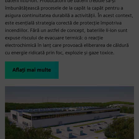
baterii litiu-ion. Producătorii de baterii trebuie să-și
îmbunătățească procesele de la capăt la capăt pentru a
asigura continuitatea durabilă a activității. În acest context,
este esențială strategia corectă de protecție împotriva
incendiilor. Fără un astfel de concept, bateriile li-ion sunt
expuse riscului de evacuare termică: o reacție
electrochimică în lanț care provoacă eliberarea de căldură
cu energie ridicată prin foc, explozie și gaze toxice.
Aflați mai multe