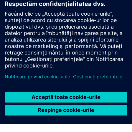
Descoperiți posibilitățile
Contactați-ne