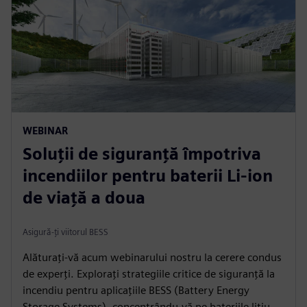
WEBINAR
Soluții de siguranță împotriva
incendiilor pentru baterii Li-ion
de viață a doua
Asigură-ți viitorul BESS
Alăturați-vă acum webinarului nostru la cerere condus
de experți. Explorați strategiile critice de siguranță la
incendiu pentru aplicațiile BESS (Battery Energy
Storage Systems), concentrându-vă pe bateriile litiu-