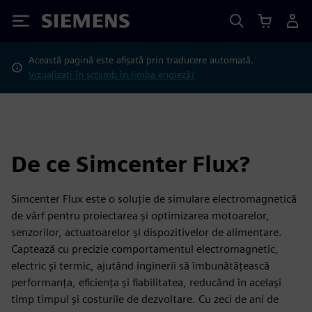
Siemens
Această pagină este afișată prin traducere automată.
Vizualizați în schimb în limba engleză?
De ce Simcenter Flux?
Simcenter Flux este o soluție de simulare electromagnetică
de vârf pentru proiectarea și optimizarea motoarelor,
senzorilor, actuatoarelor și dispozitivelor de alimentare.
Captează cu precizie comportamentul electromagnetic,
electric și termic, ajutând inginerii să îmbunătățească
performanța, eficiența și fiabilitatea, reducând în același
timp timpul și costurile de dezvoltare. Cu zeci de ani de