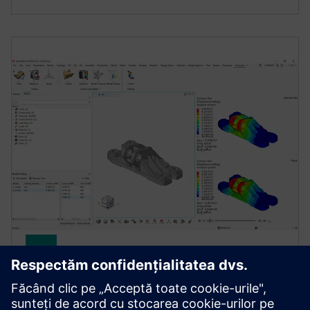
Simcenter PhysicsAI
Învățarea profundă geometrică care oferă predicții