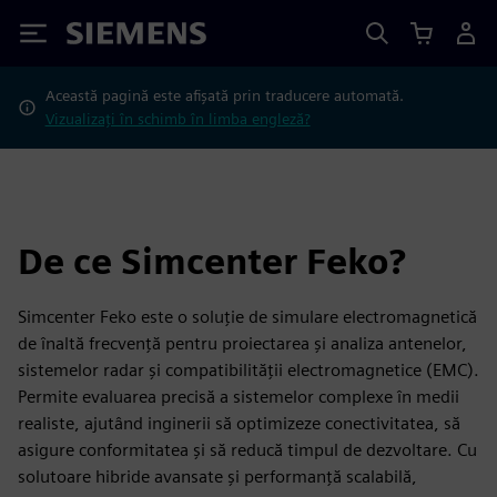
Siemens
Această pagină este afișată prin traducere automată.
Vizualizați în schimb în limba engleză?
De ce Simcenter Feko?
Simcenter Feko este o soluție de simulare electromagnetică
de înaltă frecvență pentru proiectarea și analiza antenelor,
sistemelor radar și compatibilității electromagnetice (EMC).
Permite evaluarea precisă a sistemelor complexe în medii
realiste, ajutând inginerii să optimizeze conectivitatea, să
asigure conformitatea și să reducă timpul de dezvoltare. Cu
solutoare hibride avansate și performanță scalabilă,