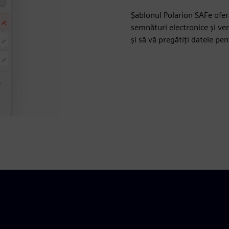
Șablonul Polarion SAFe oferă
semnături electronice și ve
și să vă pregătiți datele pen