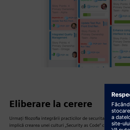
Eliberare la cerere
Urmați filozofia integrării practicilor de securitate în pro
implică crearea unei culturi „Security as Code” cu o colaborar