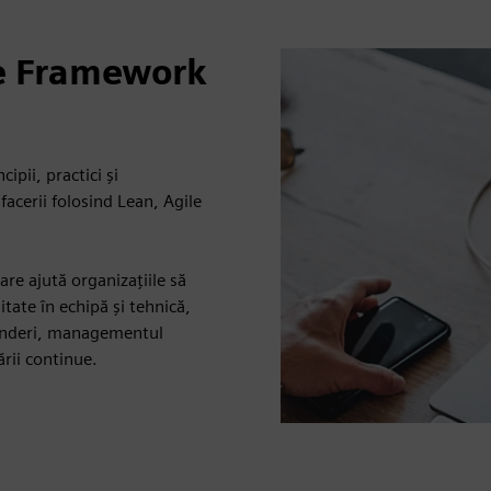
le Framework
ipii, practici și
facerii folosind Lean, Agile
re ajută organizațiile să
itate în echipă și tehnică,
prinderi, managementul
ării continue.