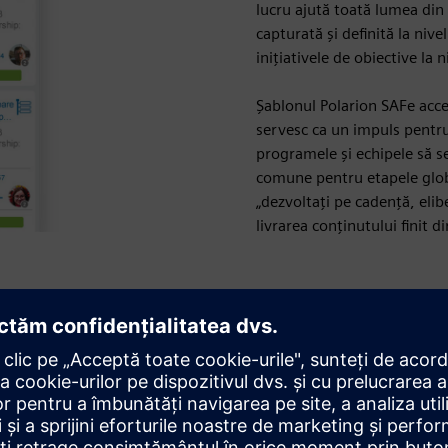
lucru ajută toată lumea din
capturată și definită la niv
inițiativele de obiective la 
Șablonul Polarion SAFe acce
servesc ca un impuls pentru 
programele și echipele să se
comune pentru etapele glob
„dezvoltați pe cadență, eli
livrarea conținutului finit d
cesul DevOps. DevSecOps
e continuă și flexibilă între