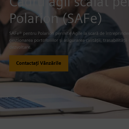
Cadru agil scalat p
Polarion (SAFe)
SAFe® pentru Polarion permite Agile la scară de întreprinder
gestionarea portofoliilor și asigurarea calității, trasabilității
dezvoltare.
Contactați Vânzările