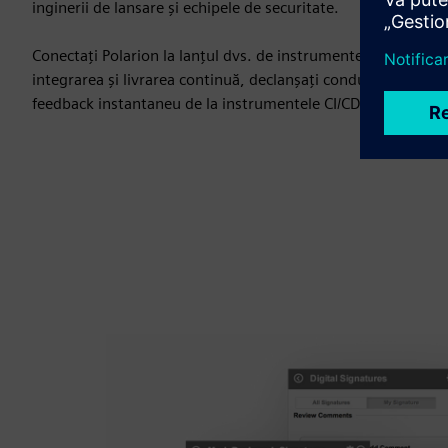
inginerii de lansare și echipele de securitate.
Conectați Polarion la lanțul dvs. de instrumente DevSecOps
integrarea și livrarea continuă, declanșați conducte cu apelu
feedback instantaneu de la instrumentele CI/CD.