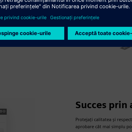
 pentru a permite
ri parametrizate și obțineți
Succes prin 
Protejați calitatea și respe
aprobare cât mai simplu pos