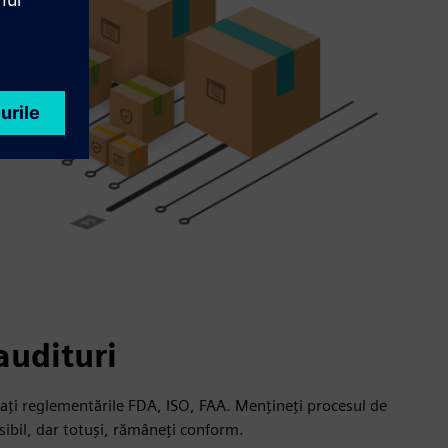
audituri
ctați reglementările FDA, ISO, FAA. Mențineți procesul de
ibil, dar totuși, rămâneți conform.