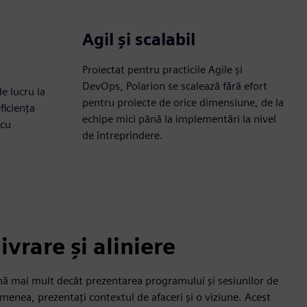
Agil și scalabil
Proiectat pentru practicile Agile și
DevOps, Polarion se scalează fără efort
e lucru la
pentru proiecte de orice dimensiune, de la
ficiența
echipe mici până la implementări la nivel
 cu
de întreprindere.
livrare și aliniere
nă mai mult decât prezentarea programului și sesiunilor de
emenea, prezentați contextul de afaceri și o viziune. Acest