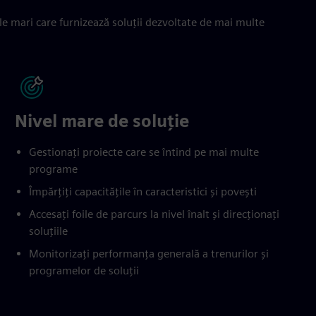
le mari care furnizează soluții dezvoltate de mai multe
Nivel mare de soluție
Gestionați proiecte care se întind pe mai multe
programe
Împărțiți capacitățile în caracteristici și povești
Accesați foile de parcurs la nivel înalt și direcționați
soluțiile
Monitorizați performanța generală a trenurilor și
programelor de soluții