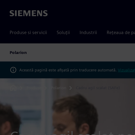
Siemens
Produse si servicii
Soluții
Industrii
Rețeaua de p
Polarion
Această pagină este afișată prin traducere automată.
Vizualiza
Produse
Polarion
Cadru agil scalat (SAFe)
Home