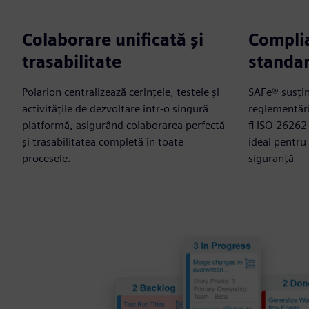
Colaborare unificată și
Compli
trasabilitate
standa
Polarion centralizează cerințele, testele și
SAFe® susți
activitățile de dezvoltare într-o singură
reglementăril
platformă, asigurând colaborarea perfectă
fi ISO 26262
și trasabilitatea completă în toate
ideal pentru 
procesele.
siguranță