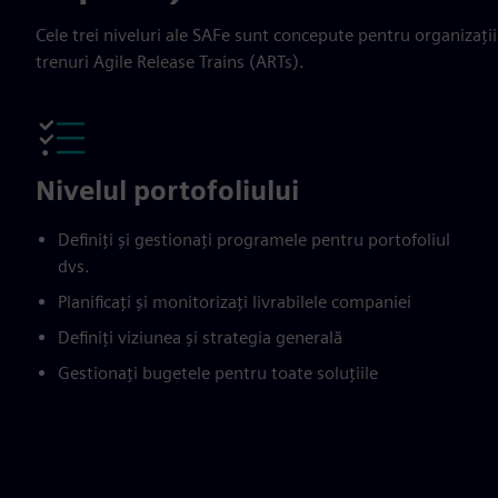
Cele trei niveluri ale SAFe sunt concepute pentru organizații
trenuri Agile Release Trains (ARTs).
Nivelul portofoliului
Definiți și gestionați programele pentru portofoliul
dvs.
Planificați și monitorizați livrabilele companiei
Definiți viziunea și strategia generală
Gestionați bugetele pentru toate soluțiile