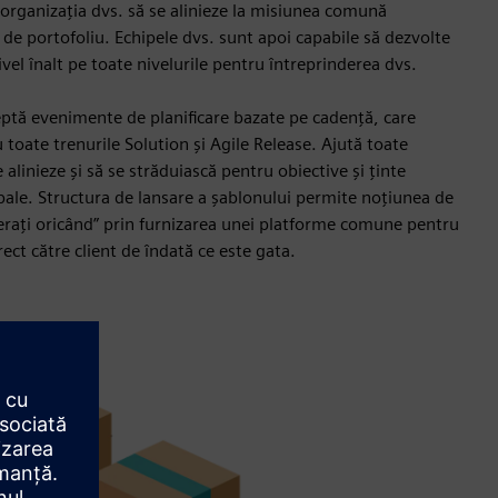
 organizația dvs. să se alinieze la misiunea comună
el de portofoliu. Echipele dvs. sunt apoi capabile să dezvolte
nivel înalt pe toate nivelurile pentru întreprinderea dvs.
ptă evenimente de planificare bazate pe cadență, care
toate trenurile Solution și Agile Release. Ajută toate
 alinieze și să se străduiască pentru obiective și ținte
ale. Structura de lansare a șablonului permite noțiunea de
berați oricând” prin furnizarea unei platforme comune pentru
irect către client de îndată ce este gata.