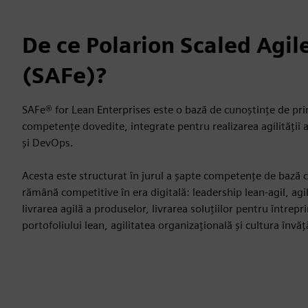
De ce Polarion Scaled Agi
(SAFe)?
SAFe® for Lean Enterprises este o bază de cunoștințe de princ
competențe dovedite, integrate pentru realizarea agilității a
și DevOps.
Acesta este structurat în jurul a șapte competențe de bază ca
rămână competitive în era digitală: leadership lean-agil, agil
livrarea agilă a produselor, livrarea soluțiilor pentru între
portofoliului lean, agilitatea organizațională și cultura învăț