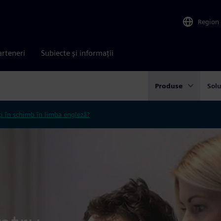
Region
arteneri
Subiecte și informații
Produse
Solu
ți în schimb în limba engleză?