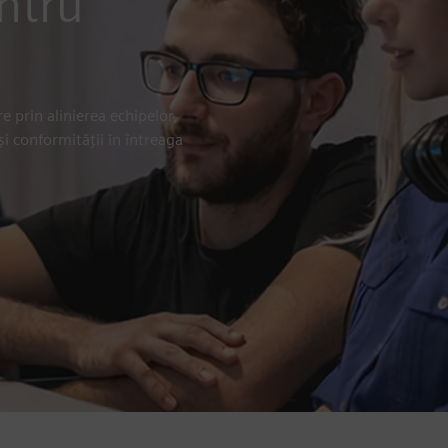
entru
e prin alinierea echipelor,
 și conformității în întreaga