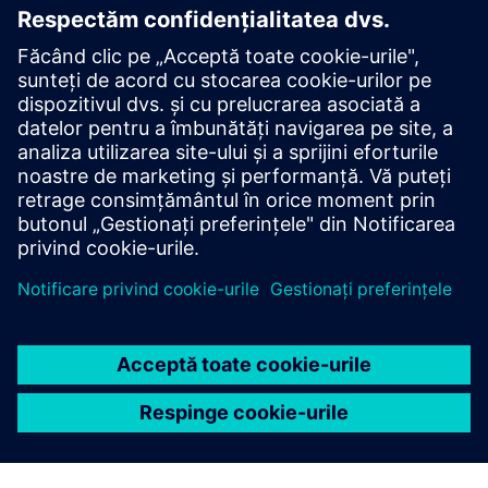
XPEDITION
Xpedition Enterprise
Enterprise PCB design & analysis for global teams
managing complex, multi-domain designs.