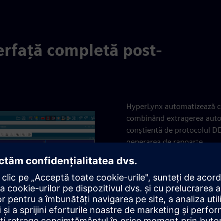
erfață completă post-
HyperLynx automatizează co
combinând extragerea autom
conștientă de protocolul D
generarea de rapoarte.
Verificarea HyperLynx DDR o
aspectului, permițându-vă să
stabili efectele individuale
Fluxurile automate de anal
oferind modelarea precisă a 
impactul zgomotului de com