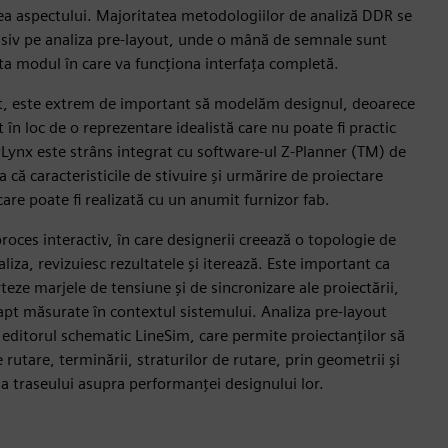
ea aspectului. Majoritatea metodologiilor de analiză DDR se
siv pe analiza pre-layout, unde o mână de semnale sunt
ta modul în care va funcționa interfața completă.
out, este extrem de important să modelăm designul, deoarece
t în loc de o reprezentare idealistă care nu poate fi practic
Lynx este strâns integrat cu software-ul Z-Planner (TM) de
 că caracteristicile de stivuire și urmărire de proiectare
 care poate fi realizată cu un anumit furnizor fab.
roces interactiv, în care designerii creează o topologie de
iza, revizuiesc rezultatele și iterează. Este important ca
teze marjele de tensiune și de sincronizare ale proiectării,
fapt măsurate în contextul sistemului. Analiza pre-layout
ditorul schematic LineSim, care permite proiectanților să
 rutare, terminării, straturilor de rutare, prin geometrii și
a traseului asupra performanței designului lor.