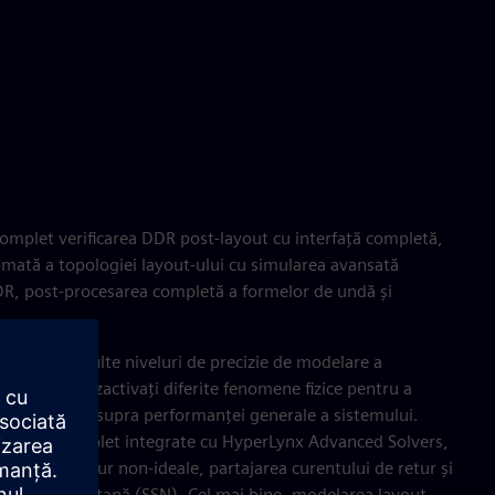
mplet verificarea DDR post-layout cu interfață completă,
ată a topologiei layout-ului cu simularea avansată
DR, post-procesarea completă a formelor de undă și
feră mai multe niveluri de precizie de modelare a
 activați/dezactivați diferite fenomene fizice pentru a
 ale acestora asupra performanței generale a sistemului.
iză sunt complet integrate cu HyperLynx Advanced Solvers,
căilor de retur non-ideale, partajarea curentului de retur și
utare simultană (SSN). Cel mai bine, modelarea layout-