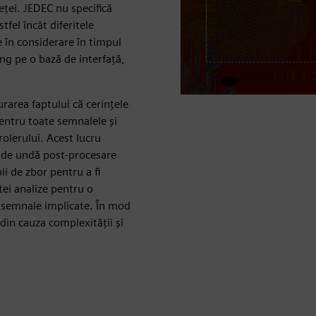
eței. JEDEC nu specifică
tfel încât diferitele
 în considerare în timpul
ng pe o bază de interfață,
urarea faptului că cerințele
pentru toate semnalele și
rolerului. Acest lucru
ă de undă post-procesare
i de zbor pentru a fi
tei analize pentru o
e semnale implicate. În mod
 din cauza complexității și