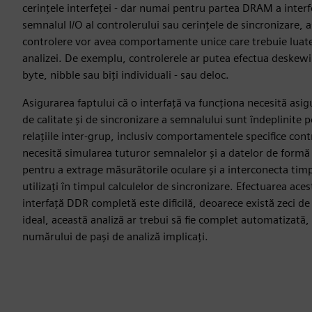
cerințele interfeței - dar numai pentru partea DRAM a interf
semnalul I/O al controlerului sau cerințele de sincronizare, as
controlere vor avea comportamente unice care trebuie luate
analizei. De exemplu, controlerele ar putea efectua deskewi
byte, nibble sau biți individuali - sau deloc.
Asigurarea faptului că o interfață va funcționa necesită asig
de calitate și de sincronizare a semnalului sunt îndeplinite 
relațiile inter-grup, inclusiv comportamentele specifice cont
necesită simularea tuturor semnalelor și a datelor de form
pentru a extrage măsurătorile oculare și a interconecta timpi
utilizați în timpul calculelor de sincronizare. Efectuarea aces
interfață DDR completă este dificilă, deoarece există zeci d
ideal, această analiză ar trebui să fie complet automatizată,
numărului de pași de analiză implicați.