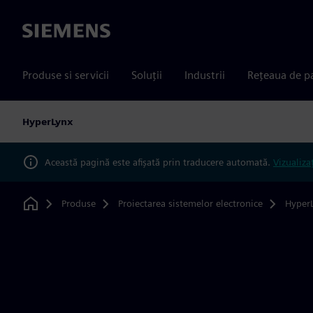
Siemens
Produse si servicii
Soluții
Industrii
Rețeaua de p
HyperLynx
Această pagină este afișată prin traducere automată.
Vizualiza
Produse
Proiectarea sistemelor electronice
Hyper
Home