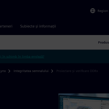
Region
arteneri
Subiecte și informații
Produs
ți în schimb în limba engleză?
Lynx
Integritatea semnalului
Proiectare și verificare DDRx