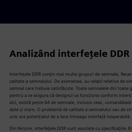
Analizând interfețele DDR
Interfețele DDR conțin mai multe grupuri de semnale, fiecar
calitate a semnalului. De asemenea, au relații relative de si
semnal care trebuie satisfăcute. Toate semnalele din toate g
pentru a se asigura că designul va funcționa conform intenț
aici, există peste 64 de semnale, inclusiv ceas, comandă/ad
date și stare. O problemă de calitate a semnalului sau de si
unic are potențialul de a face întreaga interfață inoperabilă.
Din fericire, interfețele DDR sunt asociate cu specificațiil