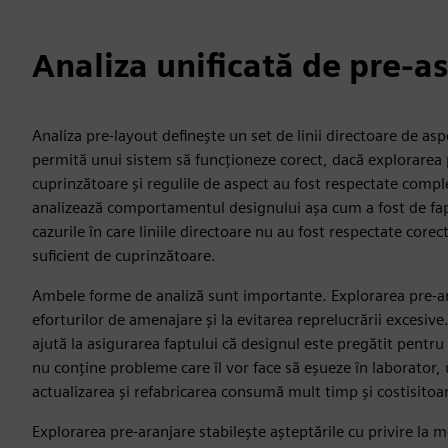
Analiza unificată de pre-as
Analiza pre-layout definește un set de linii directoare de asp
permită unui sistem să funcționeze corect, dacă explorarea 
cuprinzătoare și regulile de aspect au fost respectate compl
analizează comportamentul designului așa cum a fost de fa
cazurile în care liniile directoare nu au fost respectate core
suficient de cuprinzătoare.
Ambele forme de analiză sunt importante. Explorarea pre-ar
eforturilor de amenajare și la evitarea reprelucrării excesive
ajută la asigurarea faptului că designul este pregătit pentru 
nu conține probleme care îl vor face să eșueze în laborator
actualizarea și refabricarea consumă mult timp și costisitoa
Explorarea pre-aranjare stabilește așteptările cu privire la 