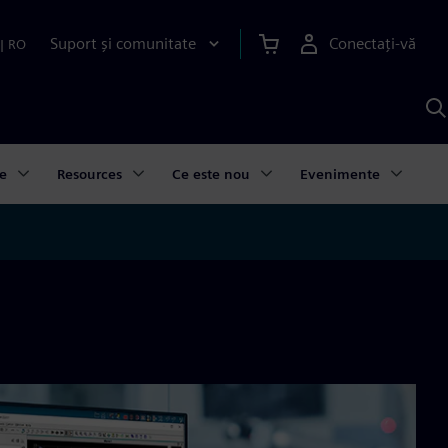
Suport și comunitate
Conectați-vă
|
RO
C
c
S
e
Resources
Ce este nou
Evenimente