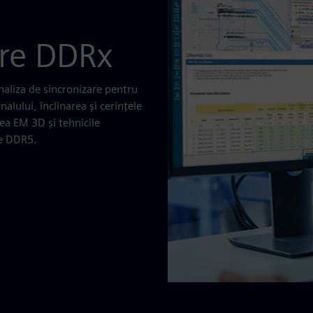
care DDRx
naliza de sincronizare pentru
alului, înclinarea și cerințele
ea EM 3D și tehnicile
le DDR5.