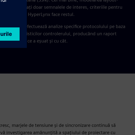
tă - specificați doar semnalele de interes, criteriile pentru
agresori - iar HyperLynx face restul.
erLynx DDR efectuează analize specifice protocolului pe baza
și a caracteristicilor controlerului, producând un raport
ce a trecut, ce a eșuat și cu cât.
resc, marjele de tensiune și de sincronizare continuă să
ivă investigarea amănunțită a spațiului de proiectare cu