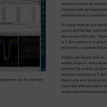
simulare înainte de începer
concentrează aproape exclu
analizate pentru a reprezen
În timpul analizei pre-lay
acesta va fi de fapt construi
expusă sau fabricată. Hyper
la Z-Zero pentru a se asigura
reprezintă o realitate fizică
Analiza pre-layout este un p
aspect propusă, execută anal
procesul de analiză să rapor
deoarece acestea vor fi de 
trângerile pot fi surprinse
HyperLynx este condusă de e
exploreze efectele ordinii de
lungimi/geometrie/spațiere 