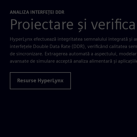
ANALIZA INTERFEȚEI DDR
Proiectare și verifi
HyperLynx efectuează integritatea semnalului integrată și a
interfețele Double Data Rate (DDR), verificând calitatea semn
de sincronizare. Extragerea automată a aspectului, modelar
avansate de simulare acceptă analiza alimentară și aplicații
Resurse HyperLynx