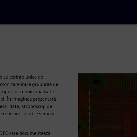
e cu cerințe unice de
ncronizare între grupurile de
rupurile trebuie analizate
iei. În imaginea prezentată
resă, date, stroboscop de
ncronizare cu orice semnal
e JEDEC care documentează