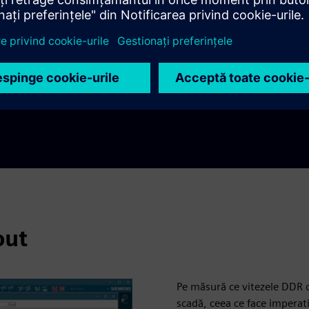
ului este complet automatiza
considerarea semnalelor ca 
Verificarea post-layout Hyp
tehnologiei DRAM selectate 
HTML detaliat care vă spune 
out
Pe măsură ce vitezele DDR c
scadă, ceea ce face imperat